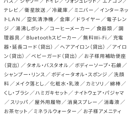
バス
シャワー
トイレ
ウォシュレット
エアコン
テレビ
衛星放送
冷蔵庫
ミニバー
インターネッ
トＬＡＮ
空気清浄機
金庫
ドライヤー
電子レン
ジ
湯沸しポット
コーヒーメーカー
食器類
調
理器具
Bluetoothスピーカー
無料Wi-Fi
充電
器・延長コード（貸出）
ヘアアイロン（貸出）
アイロ
ン（貸出）
ベビーガード（貸出）
お子様用補助便座
（貸出）
タオル・バスタオル
ボディーソープ・石鹸
シャンプー・リンス
ボディータオル・スポンジ
洗顔
料
メイク落とし
化粧水・乳液
カミソリ
綿棒
くし・ブラシ
ハミガキセット
ナイトウェア・パジャマ
スリッパ
屋外用履物
消臭スプレー
消毒液
お茶セット
ミネラルウォーター
お子様アメニティ