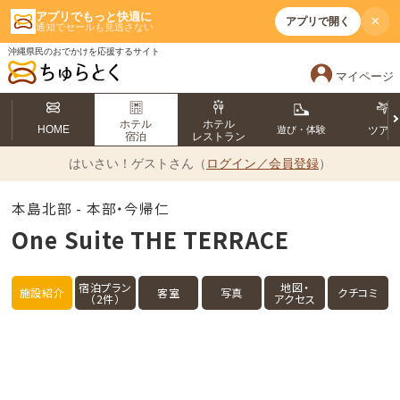
アプリでもっと快適に
×
アプリで開く
通知でセールも見逃さない
沖縄県民のおでかけを応援するサイト
マイページ
ホテル
ホテル
HOME
遊び・体験
ツア
宿泊
レストラン
はいさい！
ゲストさん（
ログイン／会員登録
）
本島北部 - 本部・今帰仁
One Suite THE TERRACE
宿泊プラン
地図・
施設紹介
客室
写真
クチコミ
（2件）
アクセス