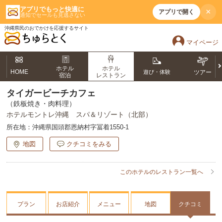
アプリでもっと快適に
×
アプリで開く
通知でセールも見逃さない
沖縄県民のおでかけを応援するサイト
マイページ
ホテル
ホテル
HOME
遊び・体験
ツアー
宿泊
レストラン
タイガービーチカフェ
（鉄板焼き・肉料理）
ホテルモントレ沖縄 スパ＆リゾート（北部）
所在地：
沖縄県国頭郡恩納村字冨着1550-1
地図
クチコミをみる
このホテルのレストラン一覧へ
プラン
お店紹介
メニュー
地図
クチコミ