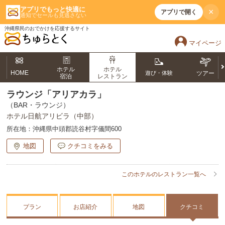
アプリでもっと快適に
×
アプリで開く
通知でセールも見逃さない
沖縄県民のおでかけを応援するサイト
マイページ
ホテル
ホテル
HOME
遊び・体験
ツアー
宿泊
レストラン
ラウンジ「アリアカラ」
（BAR・ラウンジ）
ホテル日航アリビラ（中部）
所在地：
沖縄県中頭郡読谷村字儀間600
地図
クチコミをみる
このホテルのレストラン一覧へ
プラン
お店紹介
地図
クチコミ