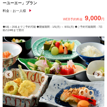
ーユーエー」プラン
料金：お一人様
9,000
円
WEB予約料金
6名～20名までご予約可能
開催期間：1/5(月) ～ 8/31(月)
ご予約可能期間：7日
前の24時まで受付
Previous
Next