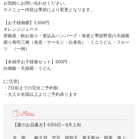
お気軽にお問い合わせください。
※メニュー内容は季節により変更となります。
【お子様御膳】3,500円
オレンジジュース
茶碗蒸・鮪お造り・煮込みハンバーグ・海老と季節野菜の天婦羅
握り寿司三種（海老・サーモン・白身魚）・ミニうどん・フルー
ツ （一例）
【未就学お子様無セット】500円
白御飯・天婦羅・うどん
[ご注意]
・7日前までの完全ご予約制
・大人６名様以上よりご予約承ります
【夏のお品書き】6月6日～9月上旬
先 附 帆立貝 空豆 焼茄子 寒天寄せ 順菜 海ぶ