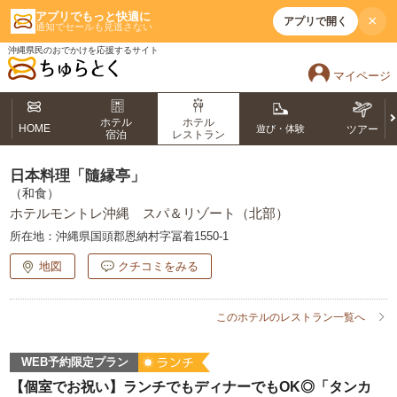
アプリでもっと快適に
×
アプリで開く
通知でセールも見逃さない
沖縄県民のおでかけを応援するサイト
マイページ
ホテル
ホテル
HOME
遊び・体験
ツアー
宿泊
レストラン
日本料理「隨縁亭」
（和食）
ホテルモントレ沖縄 スパ＆リゾート（北部）
所在地：
沖縄県国頭郡恩納村字冨着1550-1
地図
クチコミをみる
このホテルのレストラン一覧へ
WEB予約限定プラン
【個室でお祝い】ランチでもディナーでもOK◎「タンカ