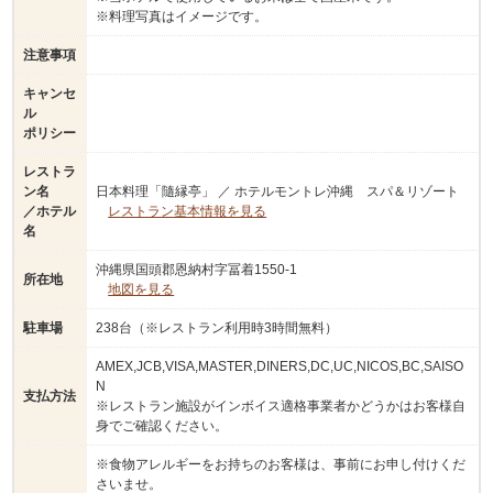
※料理写真はイメージです。
注意事項
キャンセ
ル
ポリシー
レストラ
ン名
日本料理「隨縁亭」 ／ ホテルモントレ沖縄 スパ＆リゾート
／ホテル
レストラン基本情報を見る
名
沖縄県国頭郡恩納村字冨着1550-1
所在地
地図を見る
駐車場
238台（※レストラン利用時3時間無料）
AMEX,JCB,VISA,MASTER,DINERS,DC,UC,NICOS,BC,SAISO
N
支払方法
※レストラン施設がインボイス適格事業者かどうかはお客様自
身でご確認ください。
※食物アレルギーをお持ちのお客様は、事前にお申し付けくだ
さいませ。