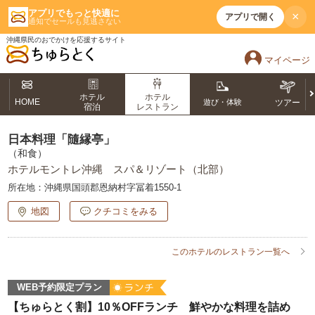
アプリでもっと快適に
×
アプリで開く
通知でセールも見逃さない
沖縄県民のおでかけを応援するサイト
マイページ
ホテル
ホテル
HOME
遊び・体験
ツアー
宿泊
レストラン
日本料理「隨縁亭」
（和食）
ホテルモントレ沖縄 スパ＆リゾート（北部）
所在地：
沖縄県国頭郡恩納村字冨着1550-1
地図
クチコミをみる
このホテルのレストラン一覧へ
WEB予約限定プラン
【ちゅらとく割】10％OFFランチ 鮮やかな料理を詰め