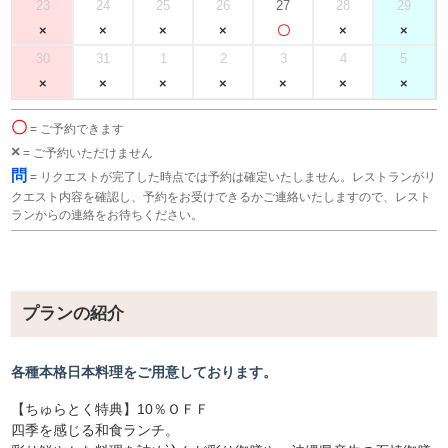
23
24
25
26
27
28
29
30
31
1
2
3
4
5
〇
= ご予約できます
×
= ご予約いただけません
問
= リクエストが完了した時点では予約は確定いたしません。レストランがリ
クエスト内容を確認し、予約をお受けできるかご連絡いたしますので、レスト
ランからの連絡をお待ちください。
プランの紹介
各種本格日本料理をご用意しております。
【ちゅらとく特典】10％ＯＦＦ
四季を感じる和食ランチ。