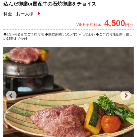
込んだ御膳or国産牛の石焼御膳をチョイス
料金：お一人様
4,500
円～
WEB予約料金
1名～6名までご予約可能
開催期間：1/15(木) ～ 8/31(月)
ご予約可能期間：前日
の17時まで受付
Previous
Next