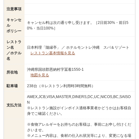
注意事項
キャンセ
キャンセル料は次の通り申し受けます。［2日前30%・前日5
ル
0%・当日100%］
ポリシー
レストラ
ン名
日本料理「隨縁亭」 ／ ホテルモントレ沖縄 スパ＆リゾート
／ホテル
レストラン基本情報を見る
名
沖縄県国頭郡恩納村字冨着1550-1
所在地
地図を見る
駐車場
238台（※レストラン利用時3時間無料）
AMEX,JCB,VISA,MASTER,DINERS,DC,UC,NICOS,BC,SAISO
N
支払方法
※レストラン施設がインボイス適格事業者かどうかはお客様自
身でご確認ください。
※食物アレルギーをお持ちのお客様は、事前にお申し付けくだ
さいませ。
※メニュー内容は、食材の仕入れ状況等により、変更になる場