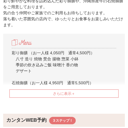
彩り鮮やかな料理を詰め込んだ彩り御膳や、沖縄県産牛の石焼御膳
をご用意しております。
気の合う仲間やご家族でのご利用もお待ちしております。
落ち着いた雰囲気の店内で、ゆったりとお食事をお楽しみいただけ
ます。
彩り御膳 （お一人様 4,050円 通常4,500円）
八寸 造り 焼物 焚合 揚物 惣菜 小鉢
季節の炊き込みご飯 味噌汁 香の物
デザート
石焼御膳（お一人様 4,950円 通常5,500円）
沖縄県産牛 彩焼野菜 焚合 サラダ
季節の炊き込みご飯 味噌汁 香の物
デザート
お子様ランチ（2,500円）
ハンバーグ ソーセージ 鶏のから揚げ エビフライ
カンタンWEB予約
玉子焼き 温野菜 ポテトサラダ ミニおにぎり ミニうど