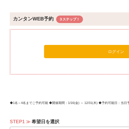
ちゅら
ます。
※天候
カンタンWEB予約
ログイン
1名～4名までご予約可能
開催期間：1/16(金) ～ 12/31(木)
予約可能日：当日予
STEP1
希望日を選択