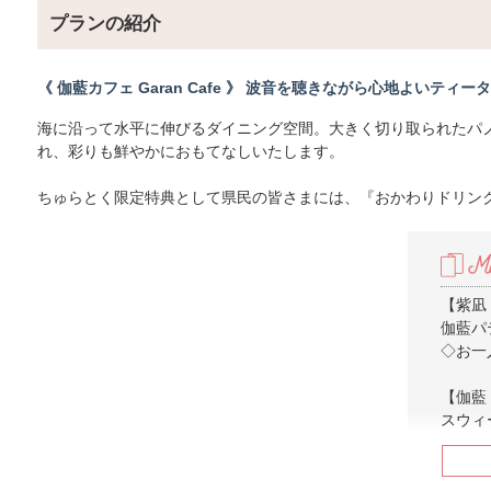
プランの紹介
《 伽藍カフェ Garan Cafe 》 波音を聴きながら心地よいティー
海に沿って水平に伸びるダイニング空間。大きく切り取られたパ
れ、彩りも鮮やかにおもてなしいたします。
ちゅらとく限定特典として県民の皆さまには、『おかわりドリン
【紫凪 
伽藍パ
◇お一人
【伽藍 
スウィ
ー ）
◇お一人