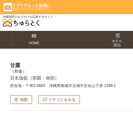
アプリでもっと快適に
通知でセールも見逃さない
沖縄県民のおでかけを応援するサイト
ホテル
HOME
宿泊
甘露
（和食）
百名伽藍（那覇・南部）
所在地：
〒901-0603 沖縄県南城市玉城字百名山下原 1299-1
地図
クチコミをみる