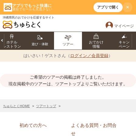
アプリでもっと快適に
×
アプリで開く
通知でセールも見逃さない
沖縄県民のおでかけを応援するサイト
マイページ
ホテル
おでかけ
キャン
遊び・体験
ツアー
レストラン
情報
ペーン
はいさい！
ゲストさん（
ログイン／会員登録
）
ご希望のツアーの掲載は終了しました。
現在掲載中のツアーは、ツアートップよりご覧いただけます。
ちゅらとくHOME
ツアートップ
初めての方へ
よくある質問・お問合
せ