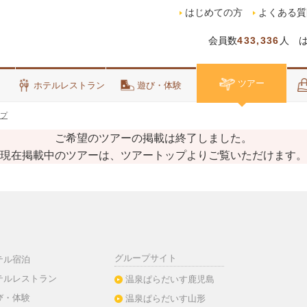
はじめての方
よくある質
会員数
433,336
人 
ツアー
泊
ホテルレストラン
遊び・体験
プ
ご希望のツアーの掲載は終了しました。
現在掲載中のツアーは、ツアートップよりご覧いただけます。
グループサイト
テル宿泊
テルレストラン
温泉ぱらだいす鹿児島
び・体験
温泉ぱらだいす山形