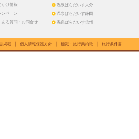
でかけ情報
温泉ぱらだいす大分
ャンペーン
温泉ぱらだいす静岡
くある質問・お問合せ
温泉ぱらだいす信州
告掲載
│
個人情報保護方針
│
標識・旅行業約款
│
旅行条件書
│