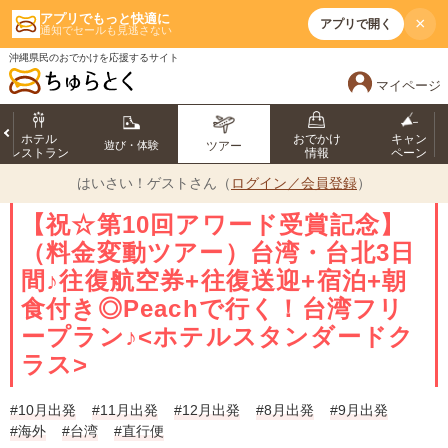
アプリでもっと快適に
×
アプリで開く
通知でセールも見逃さない
沖縄県民のおでかけを応援するサイト
マイページ
ホテル
おでかけ
キャン
遊び・体験
ツアー
レストラン
情報
ペーン
はいさい！
ゲストさん（
ログイン／会員登録
）
【祝☆第10回アワード受賞記念】
（料金変動ツアー）台湾・台北3日
間♪往復航空券+往復送迎+宿泊+朝
食付き◎Peachで行く！台湾フリ
ープラン♪<ホテルスタンダードク
ラス>
#10月出発
#11月出発
#12月出発
#8月出発
#9月出発
#海外
#台湾
#直行便