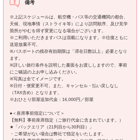
備考
※上記スケジュールは、航空機・バス等の交通機関の都合、
天候、現地事情（ストライキ等）により訪問順序、及び見学
箇所がやむを得ず変更になる場合がございます。
※ご利用いただきますバスは混載になります。※往復ともに
送迎放棄不可。
※パスポートの残存有効期限は「滞在日数以上」必要となり
ます。
※詳しい旅行条件を説明した書面をお渡ししますので、事前
にご確認の上お申し込みください。
※写真は全てイメージです。
※日付・便変更不可。また、キャンセル・払い戻しなし
（TAX含め）となります。
※おひとり部屋追加代金：16,000円／部屋
●＜座席事前指定について＞
【無料】事前座席指定（ご旅行代金に含まれています。）
★「バックエリア（21列目から30列目）」
・ご希望がない場合は弊社で指定をいたします。