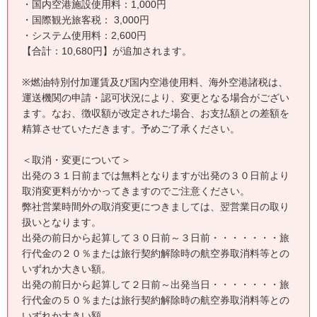
・国内空港施設使用料：1,000円
・国際観光旅客税： 3,000円
・システム使用料：2,600円
【合計：10,680円】が追加されます。
※燃油特別付加運賃及び国内空港使用料、海外空港諸税は、
運送機関の申請・認可状況により、変更となる場合がござい
ます。なお、徴収額が改定された場合、お支払額との差額を
精算させていただきます。予めご了承ください。
＜取消・変更について＞
出発の３１日前までは無料となりますが出発の３０日前より
取消変更料がかかってきますのでご注意ください。
弊社営業時間外の取消変更につきましては、翌営業日の取り
扱いとなります。
出発の前日から起算して３０日前～３日前・・・・・・・旅
行代金の２０％または旅行契約解除時の航空券取消料等との
いずれか大きい額。
出発の前日から起算して２日前～出発当日・・・・・・・旅
行代金の５０％または旅行契約解除時の航空券取消料等との
いずれか大きい額。