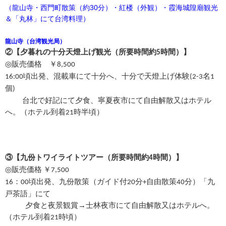
（龍山寺・西門町散策（約30分）・紅楼（外観）・霞海城隍廟観光
＆「丸林」にて台湾料理）
龍山寺
（台湾観光局）
②
【
夕暮れの十分天燈上げ観光（所要時間約
時間）
】
5
◎
販売価格 ￥8,500
頃出発、混載車にて十分へ、十分で天燈上げ体験
名
16:00
(2-3
1
個
)
台北で好記にて夕食、寧夏夜市にて自由解散又はホテル
へ。（ホテル到着
時半頃）
21
③
【
九份トワイライトツアー（所要時間約
時間）
】
4
◎
販売価格 ￥7,500
：
頃出発、九份散策（ガイド付
分
自由散策
分）「九
16
00
20
+
40
戸茶語」にて
夕食と夜景観賞→士林夜市にて自由解散又はホテルへ。
（ホテル到着
時頃）
21