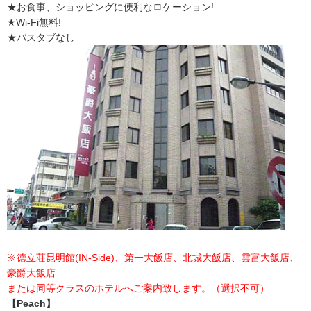
★お食事、ショッピングに便利なロケーション!
★Wi-Fi無料!
★バスタブなし
※徳立荘昆明館(IN-Side)、第一大飯店、北城大飯店、雲富大飯店、
豪爵大飯店
または同等クラスのホテルへご案内致します。（選択不可）
【Peach】