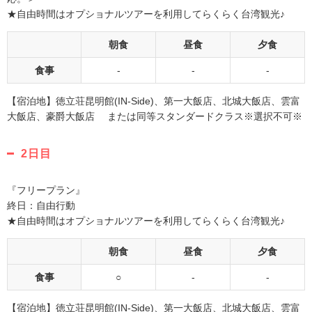
★自由時間はオプショナルツアーを利用してらくらく台湾観光♪
朝食
昼食
夕食
食事
-
-
-
【宿泊地】徳立荘昆明館(IN-Side)、第一大飯店、北城大飯店、雲富
大飯店、豪爵大飯店 または同等スタンダードクラス※選択不可※
2日目
『フリープラン』
終日：自由行動
★自由時間はオプショナルツアーを利用してらくらく台湾観光♪
朝食
昼食
夕食
食事
○
-
-
【宿泊地】徳立荘昆明館(IN-Side)、第一大飯店、北城大飯店、雲富