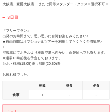
大飯店、豪爵大飯店 または同等スタンダードクラス※選択不可※
3日目
『フリープラン』
出発のお時間まで、思い思いに台湾お楽しみください♪
★自由時間はオプショナルツアーを利用してらくらく台湾観光♪
↓
混載車にてホテルより桃園空港へ向かい、両替所へ立ち寄ります。
※通常13時前後を予定しております。
台北・桃園(18:05)発→那覇(20:50)着
お疲れ様でした。
朝食
昼食
夕食
食事
○
-
-