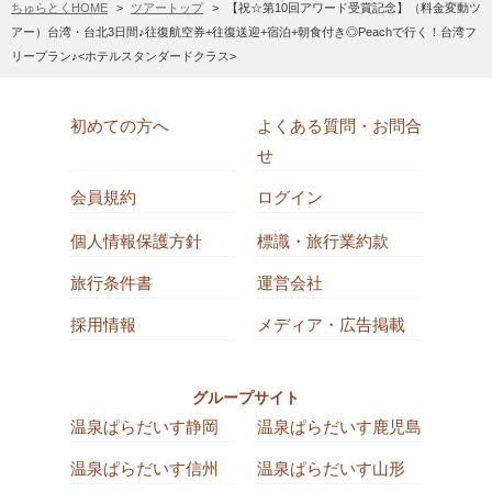
ちゅらとくHOME
ツアートップ
【祝☆第10回アワード受賞記念】（料金変動ツ
アー）台湾・台北3日間♪往復航空券+往復送迎+宿泊+朝食付き◎Peachで行く！台湾フ
リープラン♪<ホテルスタンダードクラス>
初めての方へ
よくある質問・お問合
せ
会員規約
ログイン
個人情報保護方針
標識・旅行業約款
旅行条件書
運営会社
採用情報
メディア・広告掲載
グループサイト
温泉ぱらだいす静岡
温泉ぱらだいす鹿児島
温泉ぱらだいす信州
温泉ぱらだいす山形