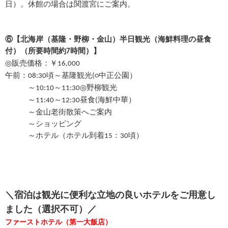
日）。休館の場合は関渡宮にご案内。
⑥
【
北海岸（基隆・野柳・金山）半日観光（海鮮料理の昼食
付）（所要時間約
時間）
】
7
◎
販売価格：￥16,000
午前：
頃～基隆観光
中正公園）
08:30
(○
～
～
野柳観光
10:10
11:30◎
～
～
昼食
海鮮中華）
11:40
12:30
(
～金山老街散策へご案内
～ショッピング
～ホテル（ホテル到着
：
頃）
15
30
＼宿泊は観光に便利な立地の良いホテルをご用意し
ました（選択不可）／
ファーストホテル（第一大飯店）