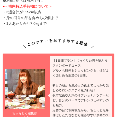
※2個目からは有料です。
●＜機内持込手荷物について＞
・3辺合計が115cm以内
・身の回りの品を含め1人2個まで
・1人あたり合計7.0kgまで
【3日間プラン】じっくり台湾を味わう
スタンダードコース
グルメも観光もショッピングも、ほどよ
く楽しめる王道の3日間。
初日の朝から最終日の夜までしっかり楽
しめるロングステイ級の行程！
夜市散策や人気のオプショナルツアーな
ど、自分のペースでアレンジしやすいの
も魅力。
定番の台北市内観光から、ちょっと足を
ちゅらとく編集部
伸ばした九份なども組みやすい余裕のス