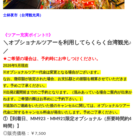
士林夜市（台湾観光局）
《ツアー充実ポイント!!》
＼オプショナルツアーを利用してらくらく台湾観光♪
／
★ご希望の場合は、予約時にお申しつけください。
2026年5月現在
※オプショナルツアー代金は変更となる場合がございます。
なお、徴収額が改定された場合、
お支払額との差額を精算させていただきま
す。
予めご了承ください。
※出発2週間前までのご予約となります。（混みあっている場合ご案内が出来か
ねます。ご希望の際はお早めにご予約下さい。）
※追加のご連絡をいただいた後のキャンセルに関しては、オプショナルツアー
代金に対するキャンセル料金が発生いたします。予めご了承ください。
①
【
到着日、
限定オプショナル（所要時間約
MM923・MM921
4
時間）
】
◎販売価格：￥
7,500