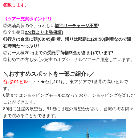
答致します。
《ツアー充実ポイント!!》
◎燃油高騰の今、うれしい
燃油サーチャージ不要
!
◎全出発日
2名様より出発保証!
◎行きは台北に朝(08:45)到着、帰りは那覇に(20:50)到着なので滞
在時間た〜っぷり!
◎お一人様20kgまでの
受託手荷物料金が含まれています!
◎初めての方も安心♪充実のオプショナルツアーご用意しています。
＼おすすめスポットを一部ご紹介♪／
台北101ビル
・・・★台北101は、東アジアで1番背の高いビルで
す。
6階まではショッピングモールになっており、ショッピングを楽しむ
ことができます。
89階には屋内展望台、91階には屋外展望台があり、台湾の街を隅々
まで眺めることができます。