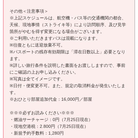
その他＜注意事項＞
※上記スケジュールは、航空機・バス等の交通機関の都合、
天候、現地事情（ストライキ等）により訪問順序、及び見学
箇所がやむを得ず変更になる場合がございます。
※ご利用いただきますバスは混載になります。
※往復ともに送迎放棄不可。
※パスポートの残存有効期限は「滞在日数以上」必要となり
ます。
※詳しい旅行条件を説明した書面をお渡ししますので、事前
にご確認の上お申し込みください。
※写真は全てイメージです。
※日付・便変更不可。また、規定の取消料金が発生いたしま
す。
※おひとり部屋追加代金：16,000円／部屋
※※※必ずお読みください※※※
・燃油サーチャージ：0円（7月25日現在）
・現地空港税：2.800円（7月25日現在）
・新規予約手数料：1,280円