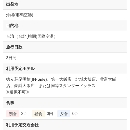
出発地
沖縄(那覇空港)
目的地
台湾（台北(桃園)国際空港）
旅行日数
3日間
利用予定ホテル
徳立荘昆明館(IN-Side)、第一大飯店、北城大飯店、雲富大飯
店、豪爵大飯店 または同等スタンダードクラス
※選択不可※
食事
2回
0回
0回
朝食
昼食
夕食
利用予定交通会社