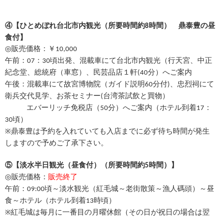
④
【
ひとめぼれ台北市内観光（所要時間約
時間）
鼎泰豊の昼
8
食付
】
◎
販売価格：￥10,000
午前：
：
頃出発、混載車にて台北市内観光（行天宮、中正
07
30
紀念堂、総統府（車窓）、民芸品店１軒
分）へご案内
(40
午後：混載車にて故宮博物院（ガイド説明
分付
、忠烈祠にて
60
)
衛兵交代見学、お茶セミナー
台湾茶試飲と買物）
(
エバーリッチ免税店（
分）へご案内（ホテル到着
：
50
17
頃）
30
鼎泰豊は予約を入れていても入店までに必ず待ち時間が発生
※
しますので予めご了承下さい。
⑤
【
淡水半日観光（昼食付）（所要時間約
時間）
】
5
販売終了
◎
販売価格：
午前：
頃～淡水観光（紅毛城～老街散策～漁人碼頭）～昼
09:00
食～ホテル（ホテル到着
時頃）
13
紅毛城は毎月に一番目の月曜休館（その日が祝日の場合は翌
※