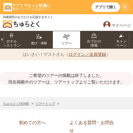
アプリでもっと快適に
×
アプリで開く
通知でセールも見逃さない
沖縄県民のおでかけを応援するサイト
マイページ
ホテル
おでかけ
キャン
遊び・体験
ツアー
レストラン
情報
ペーン
はいさい！
ゲストさん（
ログイン／会員登録
）
ご希望のツアーの掲載は終了しました。
現在掲載中のツアーは、ツアートップよりご覧いただけます。
ちゅらとくHOME
ツアートップ
初めての方へ
よくある質問・お問合
せ