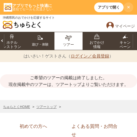
アプリでもっと快適に
×
アプリで開く
通知でセールも見逃さない
沖縄県民のおでかけを応援するサイト
マイページ
ホテル
おでかけ
キャン
遊び・体験
ツアー
レストラン
情報
ペーン
はいさい！
ゲストさん（
ログイン／会員登録
）
ご希望のツアーの掲載は終了しました。
現在掲載中のツアーは、ツアートップよりご覧いただけます。
ちゅらとくHOME
ツアートップ
初めての方へ
よくある質問・お問合
せ