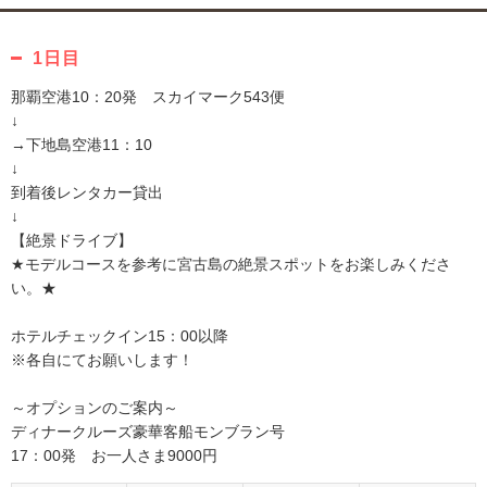
1日目
那覇空港10：20発 スカイマーク543便
↓
→下地島空港11：10
↓
到着後レンタカー貸出
↓
【絶景ドライブ】
★モデルコースを参考に宮古島の絶景スポットをお楽しみくださ
い。★
ホテルチェックイン15：00以降
※各自にてお願いします！
～オプションのご案内～
ディナークルーズ豪華客船モンブラン号
17：00発 お一人さま9000円