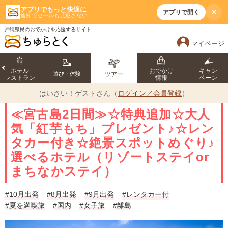
アプリでもっと快適に
×
アプリで開く
通知でセールも見逃さない
沖縄県民のおでかけを応援するサイト
マイページ
ホテル
おでかけ
キャン
遊び・体験
ツアー
レストラン
情報
ペーン
はいさい！
ゲストさん（
ログイン／会員登録
）
≪宮古島2日間≫☆特典追加☆大人
気「紅芋もち」プレゼント♪☆レン
タカー付き☆絶景スポットめぐり♪
選べるホテル（リゾートステイor
まちなかステイ）
#10月出発
#8月出発
#9月出発
#レンタカー付
#夏を満喫旅
#国内
#女子旅
#離島