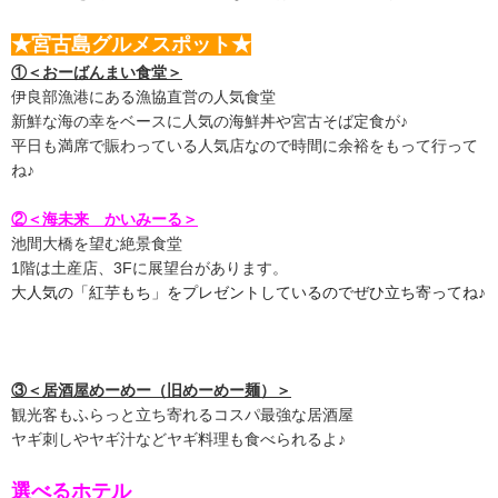
★宮古島グルメスポット★
①＜おーばんまい食堂＞
伊良部漁港にある漁協直営の人気食堂
新鮮な海の幸をベースに人気の海鮮丼や宮古そば定食が♪
平日も満席で賑わっている人気店なので時間に余裕をもって行って
ね♪
②＜海未来 かいみーる＞
池間大橋を望む絶景食堂
1階は土産店、3Fに展望台があります。
大人気の「紅芋もち」
をプレゼントしているのでぜひ立ち寄ってね♪
③＜居酒屋めーめー（旧めーめー麺）＞
観光客もふらっと立ち寄れるコスパ最強な居酒屋
ヤギ刺しやヤギ汁などヤギ料理も食べられるよ♪
選べるホテル