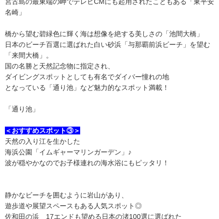
宮古島の最東端の岬でテレビCMにも起用されたこともある「東平安
名崎」
橋から望む碧緑色に輝く海は想像を絶する美しさの「池間大橋」
日本のビーチ百選に選ばれた白い砂浜「与那覇前浜ビーチ」を望む
「来間大橋」。
国の名勝と天然記念物に指定され、
ダイビングスポットとしても有名でダイバー憧れの地
となっている「通り池」など魅力的なスポット満載！
「通り池」
＜おすすめスポット③＞
天然の入り江を生かした
海浜公園「イムギャーマリンガーデン」♪
波が穏やかなのでお子様連れの海水浴にもピッタリ！
静かなビーチを囲むように岩山があり、
遊歩道や展望スペースもある人気スポット◎
佐和田の浜 17エンドも望める日本の渚100選に選ばれた