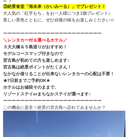
③絶景食堂「海未来（かいみーる）」でプレゼント！
大人気の「紅芋もち」
をお一人様につき1個プレゼント♪
美しい景色とともに、
ぜひ自慢の味をお楽しみください☆
ーーーーーーーーーーーーーーーーーーーーーーー
＼
レンタカー付＆選べるホテル
／
３大大橋＆５島巡りがおすすめ！
モデルコースマップ付きなので
宮古島が初めての方も楽しめます♪
宮古島は絶景ポイントがたくさん！
なかなか借りることが出来ないレンタカーの心配は不要！
★7日前までご予約OK★
ホテルはお値段そのままで、
リゾートステイorまちなかステイが選べます♪
ーーーーーーーーーーーーーーーーーーーーーーー
この機会に是非！絶景の宮古島へ訪れてみませんか？