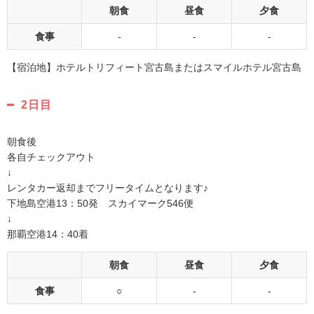
朝食
昼食
夕食
食事
-
-
-
【宿泊地】ホテルトリフィート宮古島またはスマイルホテル宮古島
2日目
朝食後
各自チェックアウト
↓
レンタカー返却までフリータイムとなります♪
下地島空港13：50発 スカイマーク546便
↓
那覇空港14：40着
朝食
昼食
夕食
食事
○
-
-