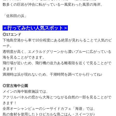
数多くの巨岩が沖合に転がっている一風変わった風景の海岸。
「佐和田の浜」
＜行ってみたい人気スポット＞
◎17エンド
下地島空港から車で10分程度にある絶景が見れらることで人気のビ
ーチ。
透明度が高く、エメラルドグリーンから濃いブルーに広がっている
海を見ることができます。
飛行場が近いため、飛行機の迫力ある離着陸を近くで見ることがで
きます！
満潮時は浜が現れないため、干潮時間を調べてから行ってね♪
◎宮古海中公園
メインの海中観察施設では、
アクリルパネルの窓から大海とつながる自然の一部を見ることがで
きます！
全席オーシャンビューのシーサイドカフェ「海遊」では、
島の食材を使用したトロピカルな島ごはん・スイーツが♪