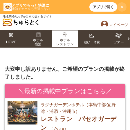
アプリでもっと快適に
×
アプリで開く
通知でセールも見逃さない
沖縄県民のおでかけを応援するサイト
マイページ
ホテル
ホテル
HOME
遊び・体験
ツアー
宿泊
レストラン
大変申し訳ありません、ご希望のプランの掲載が終
了しました。
＼最新の掲載中プランはこちら／
ラグナガーデンホテル（本島中部:宜野
湾・浦添・沖縄市）
レストラン パセオガーデ
ン
（ブッフェ）