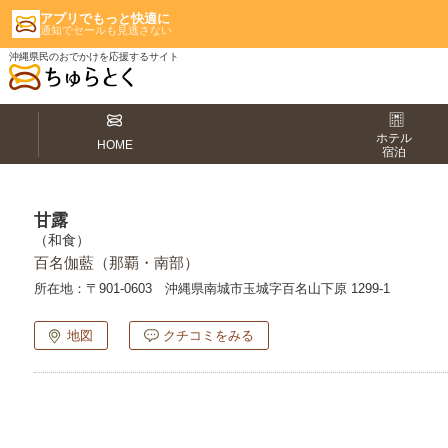
アプリでもっと快適に
通知でセールも見逃さない
沖縄県民のおでかけを応援するサイト
ホテル
HOME
宿泊
甘露
（和食）
百名伽藍（那覇・南部）
所在地：
〒901-0603 沖縄県南城市玉城字百名山下原 1299-1
地図
クチコミをみる