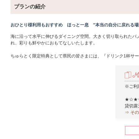
プランの紹介
おひとり様利用もおすすめ ほっと一息 ”本当の自分に戻れる
海に沿って水平に伸びるダイニング空間。大きく切り取られたパ
れ、彩りも鮮やかにおもてなしいたします。
ちゅらとく限定特典として県民の皆さまには、『ドリンク1杯サ
※ご利
★☆★
貸切露
⇒ そ
★☆★
■水蓮