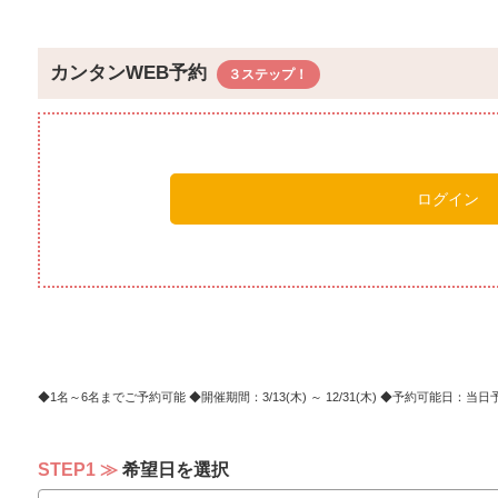
先 附
前 菜
造 り
カンタンWEB予約
炊合せ
天麩羅
酢の物
御 飯
留 椀
ログイン
香の物
甘 味
■雲水
先 附
前 菜
魚西
菜の
1名～6名までご予約可能
開催期間：3/13(木) ～ 12/31(木)
予約可能日：当日予
造 り
小 椀
アー
STEP1
希望日を選択
焼 物