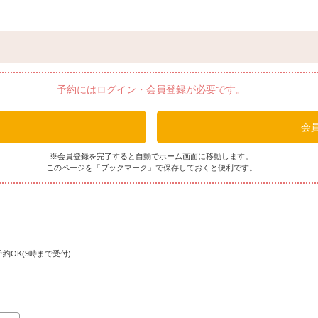
 季節の小鉢
 五種盛り
 本日の海鮮三種盛り
 日替わり炊合せ
 五種盛り
 県産もずく酢
予約にはログイン・会員登録が必要です。
 赤米
 中味汁
会員
 二種盛り
 本日のデザート
※会員登録を完了すると自動でホーム画面に移動します。
このページを「ブックマーク」で保存しておくと便利です。
(うんすい)コース
 三種盛り
 出汁巻き玉子
京焼き、才巻海老
花、あさり佃煮
約OK(9時まで受付)
 本日の海鮮 二種盛り 妻一式
 じーまーみーのポタージュ仕立て
サ入り海老真丈
 あぐー豚ロース塩麹ステーキ