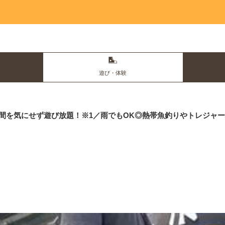
遊び・体験
0・時間を気にせず遊び放題！※1／雨でもOK◎熱帯魚釣りやトレジ