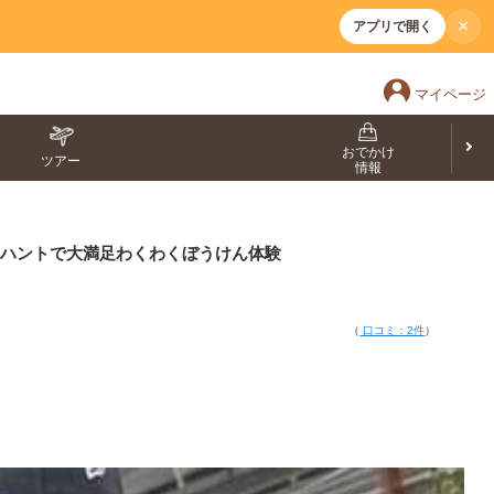
×
アプリで開く
マイページ
おでかけ
ツアー
情報
ャーハントで大満足わくわくぼうけん体験
（
口コミ：2件
）