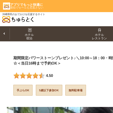
アプリでもっと快適に
通知でセールも見逃さない
沖縄県民のおでかけを応援するサイト
ホテル
ホテル
宿泊
レストラン
期間限定パワーストーンプレゼント♪＼10:00～18：0
☆＜当日16時まで予約OK＞
4.50
手ぶらOK
5歳以下参加OK
無料駐車場