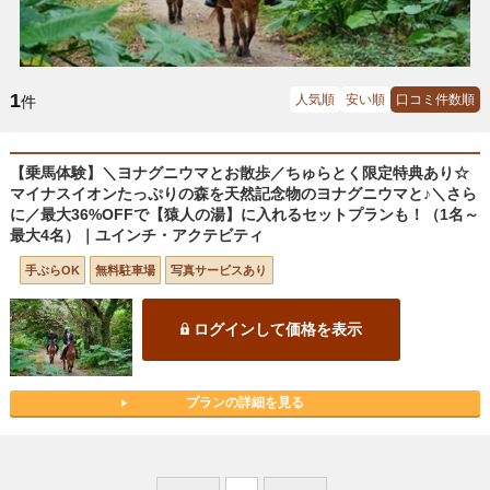
1
人気順
安い順
口コミ件数順
件
【乗馬体験】＼ヨナグニウマとお散歩／ちゅらとく限定特典あり☆
マイナスイオンたっぷりの森を天然記念物のヨナグニウマと♪＼さら
に／最大36%OFFで【猿人の湯】に入れるセットプランも！（1名～
最大4名）｜ユインチ・アクテビティ
手ぶらOK
無料駐車場
写真サービスあり
ログインして価格を表示
プランの詳細を見る