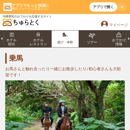
アプリでもっと快適に
×
アプリで開く
通知でセールも見逃さない
沖縄県民のおでかけを応援するサイト
マイページ
ホテル
ホテル
おでかけ
遊び・体験
ツアー
宿泊
レストラン
情報
乗馬
お馬さんと触れ合ったり一緒にお散歩したり♪初心者さんも大歓
迎です！