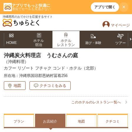
アプリでもっと快適に
×
アプリで開く
通知でセールも見逃さない
沖縄県民のおでかけを応援するサイト
マイページ
ホテル
ホテル
HOME
遊び・体験
ツアー
宿泊
レストラン
沖縄炭火料理店 うむさんの庭
（沖縄料理）
カフー リゾート フチャク コンド・ホテル（北部）
所在地：
沖縄県国頭郡恩納村冨着256
地図
クチコミをみる
このホテルのレストラン一覧へ
プラン
お店紹介
地図
クチコミ