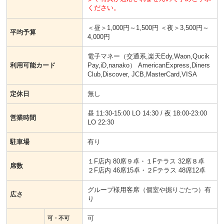
ください。
＜昼＞1,000円～1,500円 ＜夜＞3,500円～
平均予算
4,000円
電子マネー（交通系,楽天Edy,Waon,Qucik
利用可能カード
Pay,iD,nanako） AmericanExpress,Diners
Club,Discover, JCB,MasterCard,VISA
定休日
無し
昼 11:30-15:00 LO 14:30 / 夜 18:00-23:00
営業時間
LO 22:30
駐車場
有り
１F店内 80席９卓・１Fテラス 32席８卓
席数
２F店内 46席15卓・２Fテラス 48席12卓
グループ様用客席（個室や掘りごたつ）有
広さ
り
可
可・不可