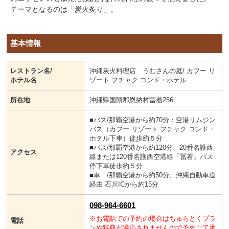
テーマとなるのは「炭火炙り」。
基本情報
レストラン名/
沖縄炭火料理店 うむさんの庭/ カフー リ
ホテル名
ゾート フチャク コンド・ホテル
所在地
沖縄県国頭郡恩納村冨着256
■バス/那覇空港から約70分：空港リムジン
バス（カフー リゾート フチャク コンド・
ホテル下車）徒歩約５分
■バス/那覇空港から約120分、20番名護西
アクセス
線または120番名護西空港線「冨着」バス
停下車徒歩約５分
■車 /那覇空港から約50分、沖縄自動車道
経由 石川ICから約15分
098-964-6601
※お電話での予約の場合はちゅらとくプラ
電話
ンや特典が適応されませんので予めご了承