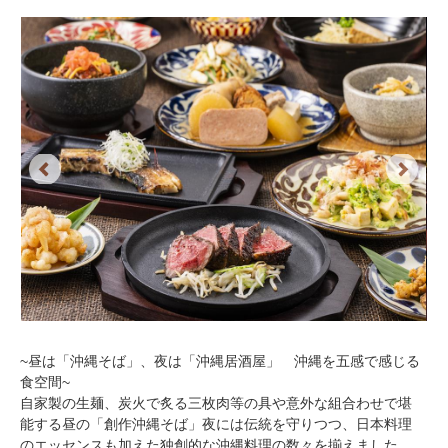
Previous
Next
~昼は「沖縄そば」、夜は「沖縄居酒屋」 沖縄を五感で感じる
食空間~
自家製の生麺、炭火で炙る三枚肉等の具や意外な組合わせで堪
能する昼の「創作沖縄そば」夜には伝統を守りつつ、日本料理
のエッセンスも加えた独創的な沖縄料理の数々を揃えました。