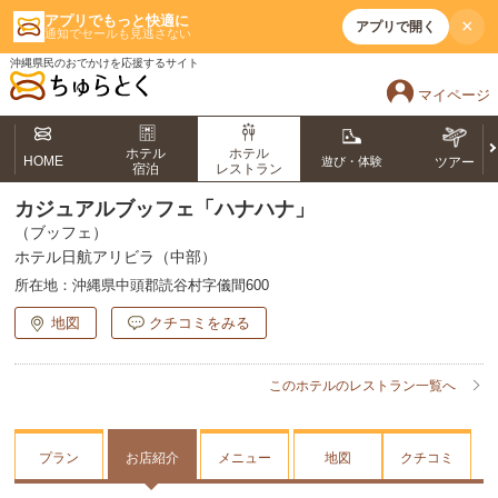
アプリでもっと快適に
×
アプリで開く
通知でセールも見逃さない
沖縄県民のおでかけを応援するサイト
マイページ
ホテル
ホテル
HOME
遊び・体験
ツアー
宿泊
レストラン
カジュアルブッフェ「ハナハナ」
（ブッフェ）
ホテル日航アリビラ（中部）
所在地：
沖縄県中頭郡読谷村字儀間600
地図
クチコミをみる
このホテルのレストラン一覧へ
プラン
お店紹介
メニュー
地図
クチコミ