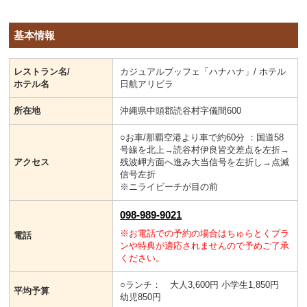
基本情報
レストラン名/
カジュアルブッフェ「ハナハナ」/ ホテル
ホテル名
日航アリビラ
所在地
沖縄県中頭郡読谷村字儀間600
○お車/那覇空港より車で約60分 ：国道58
号線を北上→読谷村伊良皆交差点を左折→
アクセス
残波岬方面へ進み大当信号を左折し→点滅
信号左折
※ニライビーチが目の前
098-989-9021
※お電話での予約の場合はちゅらとくプラ
電話
ンや特典が適応されませんので予めご了承
ください。
○ランチ： 大人3,600円 小学生1,850円
平均予算
幼児850円