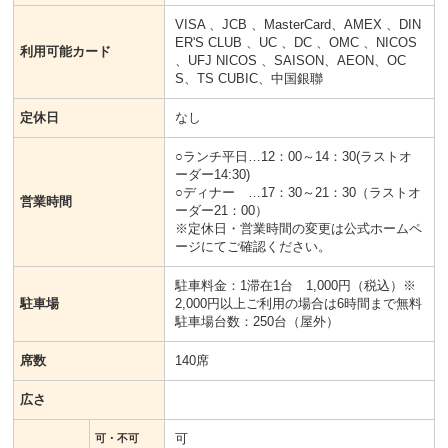
VISA 、JCB 、MasterCard、AMEX 、DIN
ER'S CLUB 、UC 、DC 、OMC 、NICOS
利用可能カード
、UFJ NICOS 、SAISON、AEON、OC
S、TS CUBIC、中国銀聯
定休日
なし
○ランチ平日…12：00～14：30(ラストオ
ーダー14:30)
○ディナー …17：30～21：30（ラストオ
営業時間
ーダー21：00）
※定休日・営業時間の変更は公式ホームペ
ージにてご確認ください。
駐車料金：1滞在1台 1,000円（税込）※
駐車場
2,000円以上ご利用の場合は6時間まで無料
駐車場台数：250台（屋外）
席数
140席
広さ
可
可・不可