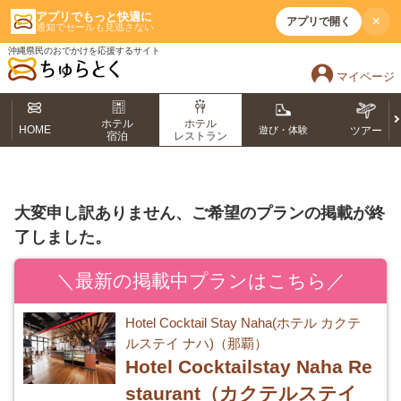
アプリでもっと快適に
×
アプリで開く
通知でセールも見逃さない
沖縄県民のおでかけを応援するサイト
マイページ
ホテル
ホテル
HOME
遊び・体験
ツアー
宿泊
レストラン
大変申し訳ありません、ご希望のプランの掲載が終
了しました。
＼最新の掲載中プランはこちら／
Hotel Cocktail Stay Naha(ホテル カクテ
ルステイ ナハ)（那覇）
Hotel Cocktailstay Naha Re
staurant（カクテルステイ