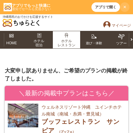
アプリでもっと快適に
×
アプリで開く
通知でセールも見逃さない
沖縄県民のおでかけを応援するサイト
マイページ
ホテル
ホテル
HOME
遊び・体験
ツアー
宿泊
レストラン
大変申し訳ありません、ご希望のプランの掲載が終
了しました。
＼最新の掲載中プランはこちら／
ウェルネスリゾート沖縄 ユインチホテ
ル南城（南城・糸満・豊見城）
ブッフェレストラン サン
ピア
（ブッフェ）