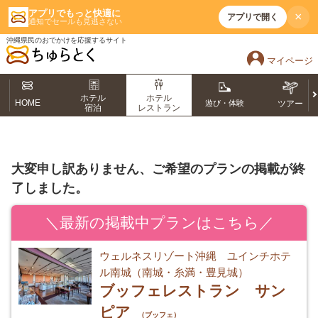
アプリでもっと快適に
×
アプリで開く
通知でセールも見逃さない
沖縄県民のおでかけを応援するサイト
マイページ
ホテル
ホテル
HOME
遊び・体験
ツアー
宿泊
レストラン
大変申し訳ありません、ご希望のプランの掲載が終
了しました。
＼最新の掲載中プランはこちら／
ウェルネスリゾート沖縄 ユインチホテ
ル南城（南城・糸満・豊見城）
ブッフェレストラン サン
ピア
（ブッフェ）