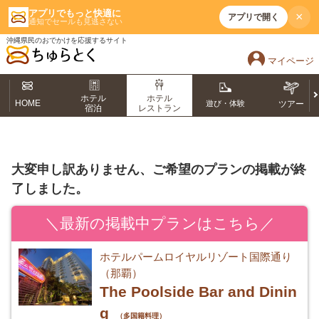
アプリでもっと快適に
×
アプリで開く
通知でセールも見逃さない
沖縄県民のおでかけを応援するサイト
マイページ
ホテル
ホテル
HOME
遊び・体験
ツアー
宿泊
レストラン
大変申し訳ありません、ご希望のプランの掲載が終
了しました。
＼最新の掲載中プランはこちら／
ホテルパームロイヤルリゾート国際通り
（那覇）
The Poolside Bar and Dinin
g
（多国籍料理）