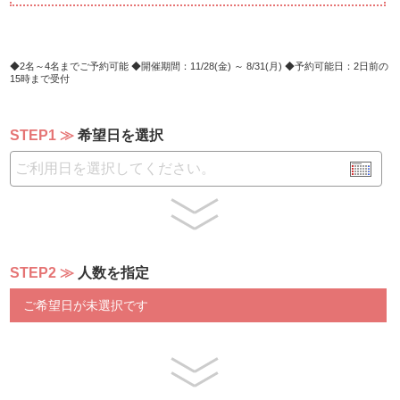
・ウーロン茶
***FOOD MENU***（例）
・前菜盛り合わせ
2名～4名までご予約可能
開催期間：11/28(金) ～ 8/31(月)
予約可能日：2日前の
15時まで受付
・本日の魚料理
・本日の肉料理
・特製デザート
STEP1
希望日を選択
※料理内容は季節によって変更となります。
※最終入店 21:30
※ご予約は2名様より承ります。
※2日前15:00までの完全予約制でございます。
※お席のご指定は出来かねます。予めご了承くださいま
せ。
STEP2
人数を指定
ご希望日が未選択です