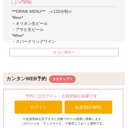
***DRINK MENU*** ≪120分制≫
*Beer*
・オリオン生ビール
・アサヒ生ビール
*Wine*
・スパークリングワイン
・赤ワイン
・白ワイン
*Whiskey*
・ウィスキーハイボール
*Awamori*
*Cocktail*
カンタンWEB予約
・ジントニック
・モスコミュール
・カンパリオレンジ
予約にはログイン・会員登録が必要です。
*Soft Drink*
ログイン
会員登録(無料)
・コーラ
・オレンジジュース
・ジンジャーエール
※会員登録を完了すると自動でホーム画面に移動します。
このページを「ブックマーク」で保存しておくと便利です。
・グレープフルーツジュース