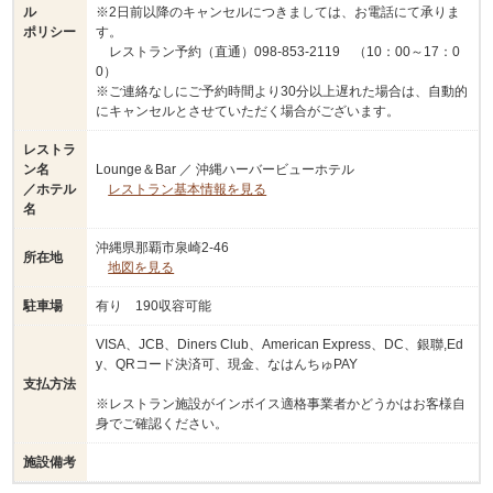
ル
※2日前以降のキャンセルにつきましては、お電話にて承りま
ポリシー
す。
レストラン予約（直通）098-853-2119 （10：00～17：0
0）
※ご連絡なしにご予約時間より30分以上遅れた場合は、自動的
にキャンセルとさせていただく場合がございます。
レストラ
ン名
Lounge＆Bar ／ 沖縄ハーバービューホテル
／ホテル
レストラン基本情報を見る
名
沖縄県那覇市泉崎2-46
所在地
地図を見る
駐車場
有り 190収容可能
VISA、JCB、Diners Club、American Express、DC、銀聯,Ed
y、QRコード決済可、現金、なはんちゅPAY
支払方法
※レストラン施設がインボイス適格事業者かどうかはお客様自
身でご確認ください。
施設備考