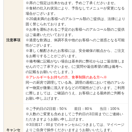
※席のご指定は出来かねます。予めご了承くださいませ。
※食材の仕入れ状況により、予告なしでメニューが変更になる
場合がございます。
※20歳未満のお客様へのアルコール類のご提供は、法律により
固く禁じられております。
※お車を運転されるご予定のお客様へのアルコール類のご提供
はご遠慮いただいております。
注意事項
※過度な飲酒は、体調不良や他のお客様へのご迷惑となる可能
性がございます。
※著しく酩酊されたお客様には、安全確保の観点から、ご注文
をお断りすることがございます。
※備考欄に記載がない場合は基本的に弊社からはご返信致しま
せんのでご了承下さいませ。(ご質問や返信希望の際は備考へ
の記載をお願いいたします。)
※アレルギーをお持ちの方、食事制限のある方へ※
同一の厨房で調理している為、調理の過程において他のアレル
ギー物質が微量に混入するなどの可能性がございます。ご利用
に際しましては、ご確認のうえ、お客様による最終的ご判断を
お願い申し上げます。
※ご予約日の2日前：50％ 前日：80％ 当日：100％
※人数のご変更も含めましてご予約日の3日前までにご連絡い
ただきますようお願い申し上げます。
※3日前17：00までのキャンセルにつきましては、マイページ
キャンセ
よりご自身で操作くださいますようお願いいたします。