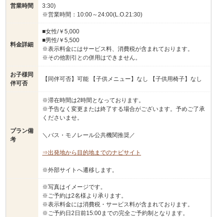
営業時間
3:30)
※営業時間：10:00～24:00(L.O.21:30)
■女性/￥5,000
■男性/￥5,500
料金詳細
※表示料金にはサービス料、消費税が含まれております。
※その他割引との併用はできません。
お子様同
【同伴可否】可能 【子供メニュー】なし 【子供用椅子】なし
伴可否
※滞在時間は2時間となっております。
※予告なく変更または終了する場合がございます。予めご了承
くださいませ。
プラン備
＼バス・モノレール公共機関推奨／
考
⇒出発地から目的地までのナビサイト
※外部サイトへ遷移します。
※写真はイメージです。
※ご予約は2名様より承ります。
※表示料金には消費税・サービス料が含まれております。
※ご予約日2日前15:00までの完全ご予約制となります。