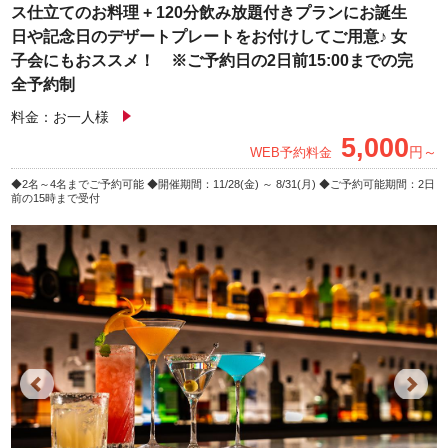
ス仕立てのお料理 + 120分飲み放題付きプランにお誕生
日や記念日のデザートプレートをお付けしてご用意♪ 女
子会にもおススメ！ ※ご予約日の2日前15:00までの完
全予約制
料金：お一人様
5,000
円～
WEB予約料金
2名～4名までご予約可能
開催期間：11/28(金) ～ 8/31(月)
ご予約可能期間：2日
前の15時まで受付
Previous
Next