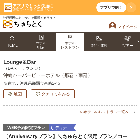
アプリでもっと快適に
×
アプリで開く
通知でセールも見逃さない
沖縄県民のおでかけを応援するサイト
マイページ
ホテル
ホテル
HOME
遊び・体験
ツアー
宿泊
レストラン
Lounge＆Bar
（BAR・ラウンジ）
沖縄ハーバービューホテル（那覇・南部）
所在地：
沖縄県那覇市泉崎2-46
地図
クチコミをみる
このホテルのレストラン一覧へ
WEB予約限定プラン
【Anniversaryプラン】＼ちゅらとく限定プラン／コー