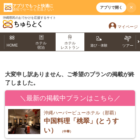
アプリでもっと快適に
×
アプリで開く
通知でセールも見逃さない
沖縄県民のおでかけを応援するサイト
マイページ
ホテル
ホテル
HOME
遊び・体験
ツアー
宿泊
レストラン
大変申し訳ありません、ご希望のプランの掲載が終
了しました。
＼最新の掲載中プランはこちら／
沖縄ハーバービューホテル（那覇）
中国料理「桃翠」(とうす
い）
（中華）