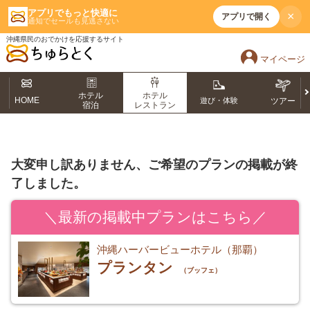
アプリでもっと快適に
×
アプリで開く
通知でセールも見逃さない
沖縄県民のおでかけを応援するサイト
マイページ
ホテル
ホテル
HOME
遊び・体験
ツアー
宿泊
レストラン
大変申し訳ありません、ご希望のプランの掲載が終
了しました。
＼最新の掲載中プランはこちら／
沖縄ハーバービューホテル（那覇）
プランタン
（ブッフェ）