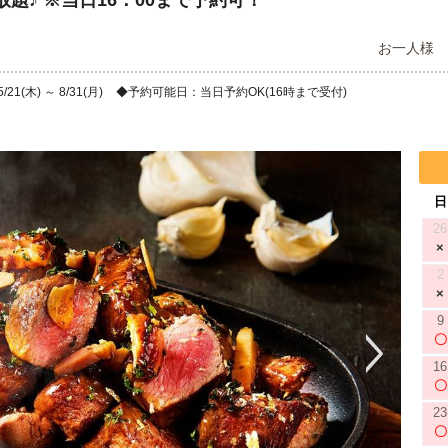
題♪ ※当日16：00まで予約可！
お一人様
1(木) ～ 8/31(月)
予約可能日：当日予約OK(16時まで受付)
日
26
2
9
16
23