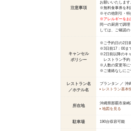
お願いいたします
注意事項
※無料食事券を利
※その他割引・特
※アレルギーをお
同一の厨房で調理
しては、ご確認の
※ご予約日の2日
※3日前17：0
キャンセル
※2日前以降のキ
ポリシー
レストラン予約（直通
※人数の変更等に
※ご連絡なしにご
レストラン名
プランタン ／ 
レストラン基本
／ホテル名
沖縄県那覇市泉崎2
所在地
地図を見る
駐車場
190台収容可能