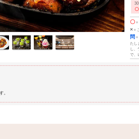
30
〇
=
×
=
問
=
たし
し、
で、