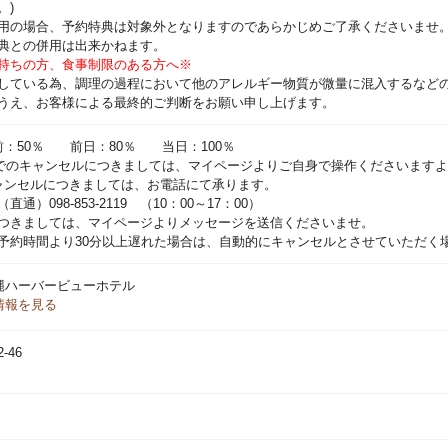
。)
・羊羹または水切り饅頭
用の場合、予約特典は対象外となりますのであらかじめご了承くださいませ
・抹茶ロール
典との併用は出来かねます。
・ティラミス
持ちの方、食事制限のある方へ※
・カットケーキ
している為、調理の過程において他のアレルギー物質が微量に混入するなど
・本日のおすすめ
うえ、お客様による最終的ご判断をお願い申し上げます。
・ソフトクリーム（ブルーシール）
前：50％ 前日：80％ 当日：100％
・コーヒー＆紅茶
0までのキャンセルにつきましては、マイページよりご自身で操作くださいます
・ソフトドリンク
ャンセルにつきましては、お電話にて承ります。
）098-853-2119 （10：00～17：00）
つきましては、マイページよりメッセージを送信くださいませ。
※メニューは仕入れ状況によって変
予約時間より30分以上遅れた場合は、自動的にキャンセルとさせていただく
ください。
※2026年9月1日（火）からは、
沖縄ハーバービューホテル
す！
情報を見る
-46