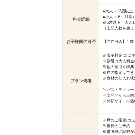
●大人（12歳以上）
●小人（ 6～11歳
料金詳細
※5才以下 大人
（上記人数を超え
お子様同伴可否
【同伴可否】可能
※表示料金には消
※割引は大人料金
※他の割引や特典
※席の指定はでき
※食材の仕入れ状
プラン備考
＼バス・モノレー
⇒出発地から目的
※外部サイトへ遷
※席のご指定は出
※当日のご予約、
※備考欄に記載が