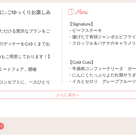
に♪ごゆっくりお楽しみ
【Signature】
・ビーフステーキ
いただける贅沢なプランをご
・揚げたて有頭ジャンボエビフラ
・クロッフル＆バナナのキャラメリ
のディナーを心ゆくまでお
分制)もご用意しております！】
【Cold Cuts】
・牛肩肉コンフィーテリーヌ ガ
のミートフェア」開催
・にんにくたっぷりよだれ鶏サラ
・イカとセロリ グレープフルー
コンセプトに、一人ひとり
・グレージングプレート
型ブッフェです。
本能に従って楽しむ“うま
【Rice/Soups】
的な味ではなく、自分らしい
・ご飯
す。
・本日の日替りスープ（コーンスー
ウダースープなど）
・久米島味噌汁
・ハイカレー