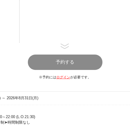
・ムサカ
・本日のパスタ
・本日のおすすめ
【Bread】
・クロワッサン
・本日のおすすめパン
・フォカッチャ、五穀米ロール
・デニッシュ
・バケット
・バターロール
・ドーナツセレクション３種
※予約には
ログイン
が必要です。
【Salad】
・グリーンカール
・プチトマト
・カラフルベジスライス
) ～ 2026年8月31日(月)
・スペルト小麦とフェタチーズのサ
・コーン
・オクラ
:00 (L.O.21:30)
・ミックスビーンズ
制➤時間制限なし
・水菜＆豆苗