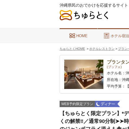
沖縄県民のおでかけを応援するサイト
HOME
ホテル宿
ちゅらとくHOME
>
ホテルレストラン
>
プラン
プランタ
(ブッフェ)
ホテル名：
所在地：
沖縄
平均予算：
【
WEB予約限定プラン
【ちゅらとく限定プラン】*デ
くの解禁‼︎／通常90分制➤