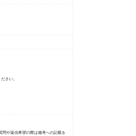
ください。
供
質問や返信希望の際は備考への記載を