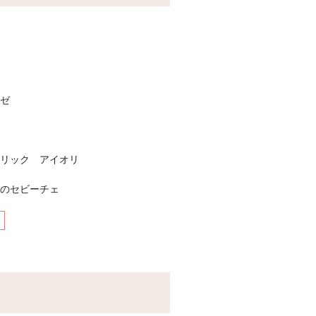
イ
ゼ
ーリック アイオリ
ダ
ツのセビーチェ
プ カリフラワースープ クラムチャ