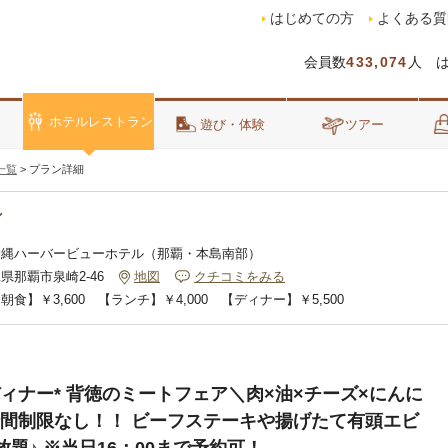
はじめての方
よくある質
会員数
433,074
人 
ホテルレストラン
泊
遊び・体験
ツアー
一覧
>
プラン詳細
ン
沖縄ハーバービューホテル（那覇・本島南部）
県那覇市泉崎2-46
地図
クチコミをみる
朝食】￥3,600 【ランチ】￥4,000 【ディナー】￥5,500
ィナー* 背徳のミートフェア＼肉×油×チーズ×にんに
➤時間制限なし！！ ビーフステーキや揚げたて有頭エビ