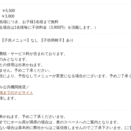
・紫キャベツとビーツのサラダ
・キャッロトラぺ
￥5,500
）￥3,800
・キヌア
1名様につき、お子様1名様まで無料
・ハンダマ
る場合は1名様毎に子供料金（3,800円）を頂戴します。）
・本日のおすすめ
 【子供メニュー】なし 【子供用椅子】あり
【Fruit3種】
・オレンジ
・パイン
費税・サービス料が含まれております。
のみとなります。
・グレープフルーツ
との併用は出来かねます。
・リンゴ
ません。予めご了承ください。
・メロン
況により、予告なしでメニューが変更になる場合がございます。予めご了承
【Sweets5種】
ル公共機関推奨／
・メロン杏仁豆腐 ※7/4～8/31提
地までのナビサイト
・ブランマンジェ
移します。
・カットケーキ
・シュークリーム
・黒糖ぜんざい
来かねます。予めご了承くださいませ。
・抹茶ぜんざい
すでにホール席が満席の場合は、奥のスペースへのご案内となります。
・わらび餅
ない場合は基本的に弊社からはご返信致しませんのでご了承下さいませ。(ご