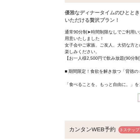
優雅なディナータイムのひととき
いただける贅沢プラン！
通常90分制➤時間制限なしでご利用
用意いたしました！
女子会やご家族、ご友人、大切な方と
楽しみください。
【お一人様2,500円で飲み放題(90
■ 期間限定！食欲を解き放つ「背徳
「食べることを、もっと自由に。」を
の嗜好やその日の気分に寄り添う体験
肉×油×チーズ×にんにく。理屈よりも
い”の正解を、自分自身で選ぶ。画一
満足感を大切にする食体験を提案しま
カンタンWEB予約