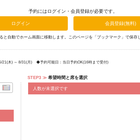
【Noodles】
予約にはログイン・会員登録が必要です。
・坦々麺
・沖縄そば
ログイン
会員登録(無料)
【Okinawa Foods】
ると自動でホーム画面に移動します。このページを「ブックマーク」で保存
・タコミート・プルドビーフ
・ガパオの懺悔ニンニク飯
【Chinese Foods】
1(木) ～ 8/31(月)
予約可能日：当日予約OK(16時まで受付)
・彩り野菜と麻婆茄子
・麻婆ソース
STEP3
希望時間と席を選択
・ゆし豆腐
・飲茶
人数が未選択です
【Hot Items】
・白身魚のベラクルス風
・ローストポーク ポルケッタ
・ディープフライ・バリエーション
・角煮を沈めた魔性のガリバタコー
・ジャークチキン