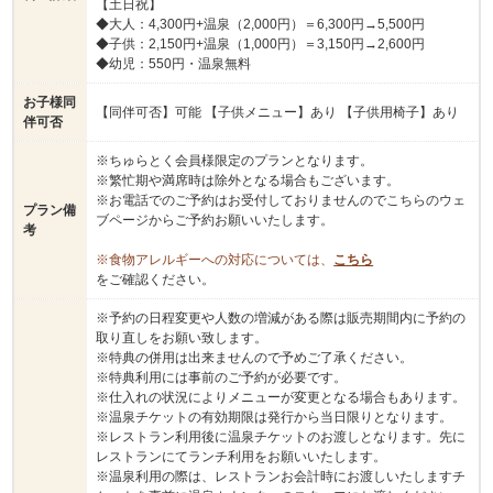
【土日祝】
◆大人：4,300円+温泉（2,000円）＝6,300円→5,500円
◆子供：2,150円+温泉（1,000円）＝3,150円→2,600円
◆幼児：550円・温泉無料
お子様同
【同伴可否】可能 【子供メニュー】あり 【子供用椅子】あり
伴可否
※ちゅらとく会員様限定のプランとなります。
※繁忙期や満席時は除外となる場合もございます。
※お電話でのご予約はお受付しておりませんのでこちらのウェ
プラン備
ブページからご予約お願いいたします。
考
※食物アレルギーへの対応については、
こちら
をご確認ください。
※予約の日程変更や人数の増減がある際は販売期間内に予約の
取り直しをお願い致します。
※特典の併用は出来ませんので予めご了承ください。
※特典利用には事前のご予約が必要です。
※仕入れの状況によりメニューが変更となる場合もあります。
※温泉チケットの有効期限は発行から当日限りとなります。
※レストラン利用後に温泉チケットのお渡しとなります。先に
レストランにてランチ利用をお願いいたします。
※温泉利用の際は、レストランお会計時にお渡しいたしますチ