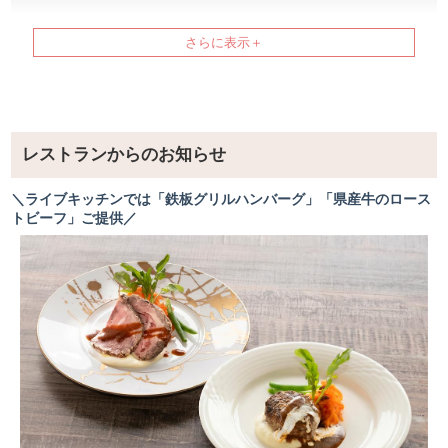
「国産和牛と県産豚の鉄板グリルハンバーグ」
国産和牛の深いコクと、沖縄県産豚のまろやかな旨みを閉
じ込めた自家製ハンバーグ。
じっくり焼き上げることで、ふっくら柔らかな食感と香ば
しい風味を引き出しました。
「県産牛のローストビーフ」
レストランからのお知らせ
沖縄県産牛を低温でじっくり仕上げた、しっとり柔らかな
ローストビーフ。
＼ライブキッチンでは「鉄板グリルハンバーグ」「県産牛のロース
上品な脂の甘みと赤身の旨みをお楽しみください。
トビーフ」ご提供／
その他ビュッフェメニュー
約60品が並ぶビュッフェには、冷製デリ、沖縄県産野菜
のフレッシュサラダ、シェフ自慢のホットディッシュ等多
彩なメニューが勢ぞろい。さらに、日替わりスープや焼き
立てパン、フルーツ、ケーキまで、
ランチタイムを彩る豊富なラインナップを心ゆくまでお楽
しみください。
フリードリンクメニュー