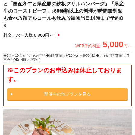
と「国産和牛と県産豚の鉄板グリルハンバーグ」「県産
牛のローストビーフ」♪60種類以上の料理が時間無制限
も食べ放題アルコールも飲み放題※当日14時まで予約O
K
料金：お一人様
5,800円～
5,000
円～
WEB予約料金
1名～10名までご予約可能
開催期間：6/10(水) ～ 9/30(水)
ご予約可能期間：当
日予約OK(14時まで受付)
※このプランのお申込みは休止しておりま
す。
開催中の他プランを見る