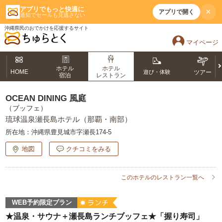
アプリでもっと快適に
×
アプリで開く
通知でセールも見逃さない
沖縄県民のおでかけを応援するサイト
マイページ
ホテル
ホテル
HOME
遊び・体験
ツアー
宿泊
レストラン
OCEAN DINING 風庭
（ブッフェ）
琉球温泉瀬長島ホテル（那覇・南部）
所在地：
沖縄県豊見城市字瀬長174‐5
地図
クチコミをみる
このホテルのレストラン一覧へ
WEB予約限定プラン
★温泉・サウナ＋瀬長島ランチブッフェ★「握り寿司」