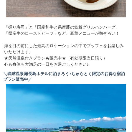
【平日】 【土日祝】
・ ソフトドリンク各種 |・ ソフトドリンク各種
・ スパークリングワイン |・ スパークリングワイン
|・ ワイン(赤/白)
「握り寿司」と「国産和牛と県産豚の鉄板グリルハンバーグ」
|・ ハイボール
「県産牛のローストビーフ」など、豪華メニューが勢ぞろい！
|・ オリオン ザ・ドラフト
海を目の前にした最高のロケーションの中でブッフェをお楽しみ
いただけます。
※メニューは仕入状況等により予告なく変更となる場合が
★天然温泉付きプランも販売中★（有効期限当日限り）
ございます。
心も身体も大満足の一日をお過ごしください♪
※写真は一部イメージになります。
＼琉球温泉瀬長島ホテルに泊まろう♪ちゅらとく限定のお得な宿泊
プラン販売中／