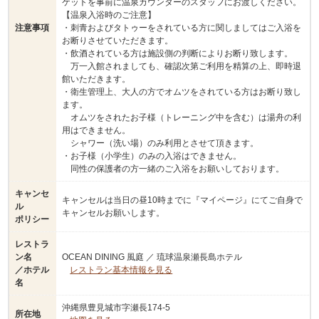
ケットを事前に温泉カウンターのスタッフにお渡しください。
【温泉入浴時のご注意】
注意事項
・刺青およびタトゥーをされている方に関しましてはご入浴を
お断りさせていただきます。
・飲酒されている方は施設側の判断によりお断り致します。
万一入館されましても、確認次第ご利用を精算の上、即時退
館いただきます。
・衛生管理上、大人の方でオムツをされている方はお断り致し
ます。
オムツをされたお子様（トレーニング中を含む）は湯舟の利
用はできません。
シャワー（洗い場）のみ利用とさせて頂きます。
・お子様（小学生）のみの入浴はできません。
同性の保護者の方一緒のご入浴をお願いしております。
キャンセ
キャンセルは当日の昼10時までに『マイページ』にてご自身で
ル
キャンセルお願いします。
ポリシー
レストラ
ン名
OCEAN DINING 風庭 ／ 琉球温泉瀬長島ホテル
／ホテル
レストラン基本情報を見る
名
沖縄県豊見城市字瀬長174‐5
所在地