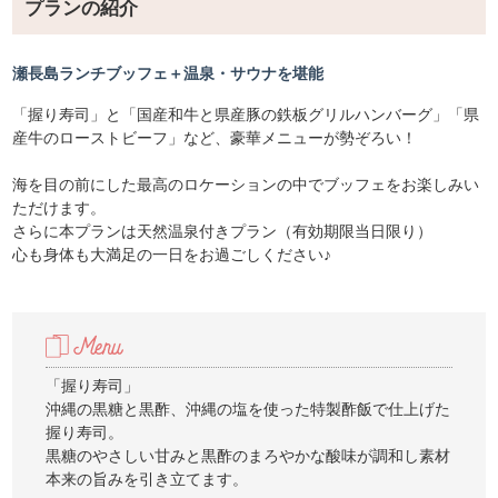
プランの紹介
瀬長島ランチブッフェ＋温泉・サウナを堪能
「握り寿司」と「国産和牛と県産豚の鉄板グリルハンバーグ」「県
産牛のローストビーフ」など、豪華メニューが勢ぞろい！
海を目の前にした最高のロケーションの中でブッフェをお楽しみい
ただけます。
さらに本プランは天然温泉付きプラン（有効期限当日限り）
心も身体も大満足の一日をお過ごしください♪
「握り寿司」
沖縄の黒糖と黒酢、沖縄の塩を使った特製酢飯で仕上げた
握り寿司。
黒糖のやさしい甘みと黒酢のまろやかな酸味が調和し素材
本来の旨みを引き立てます。