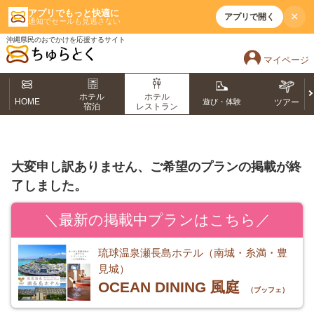
アプリでもっと快適に
×
アプリで開く
通知でセールも見逃さない
沖縄県民のおでかけを応援するサイト
マイページ
ホテル
ホテル
HOME
遊び・体験
ツアー
宿泊
レストラン
大変申し訳ありません、ご希望のプランの掲載が終
了しました。
＼最新の掲載中プランはこちら／
琉球温泉瀬長島ホテル（南城・糸満・豊
見城）
OCEAN DINING 風庭
（ブッフェ）