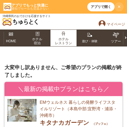
アプリでもっと快適に
×
アプリで開く
通知でセールも見逃さない
沖縄県民のおでかけを応援するサイト
マイページ
ホテル
ホテル
HOME
遊び・体験
ツアー
宿泊
レストラン
大変申し訳ありません、ご希望のプランの掲載が終
了しました。
＼最新の掲載中プランはこちら／
EMウェルネス 暮らしの発酵ライフスタ
イルリゾート（本島中部:宜野湾・浦添・
沖縄市）
キタナカガーデン
（ブッフェ）