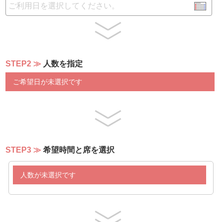
シーズナルサラダバー
＊温製料理＊
白身魚と海老の香味焼き
モズクとソデイカ入りの海鮮ボールの中華餡かけ
ガパオライス
STEP2
人数を指定
春巻き（ベトナム春巻きと通常春巻き）
ローストポーク
ご希望日が未選択です
海老シューマイ、肉シューマイ
本日のおすすめメニュー
ひつまぶし
和風パスタ
チキンのタッカルビ
豚ヒレカツとゴーヤーの特製パイナップル甘酢ソース添え
キーマカレー（ナン）
STEP3
希望時間と席を選択
中華スープ
カリフラワーのクリームスープ
人数が未選択です
フォー
沖縄そば （ゆし豆腐、三枚肉、もずく）
*ライブキッチン*
県産魚とセーイカのしゃぶしゃぶのトムヤムクン(ミント