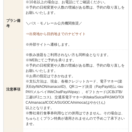
※10名以上の場合は、お電話にてご確認ください。
※予約の日程変更や人数の増減がある際は、予約の取り直しを
お願いいたします。
プラン備
＼バス・モノレール公共機関推奨／
考
⇒出発地から目的地までのナビサイト
※外部サイトへ遷移します。
※飲み放題をご利用されない方も同料金となります。
※WEBにてご予約を承ります。
※予約の日程変更や人数の増減がある際は、予約の取り直しを
お願いいたします。
※お席の指定はできかねます。
※支払方法は、現金、各種クレジットカード、電子マネー(楽
天Edy/WAON/nanaco/iD)、QRコード決済（PayPay/d払い/au
注意事項
PAY/メルペイ/WeChatPay/Alipay）、ギフトカード(JCB/JTB/
三菱UFJニコス)、交通系電子マネー(Kitaka/Suica/PASMO/TOI
CA/manaca/ICOCA/SUGOCA/nimoca/はやかけん)
以上となります。
※弊社発行食事券利用などの併用はできません。その場合は、
ちゅらとくプラン特典が適用されませんので予めご了承下さい
ませ。