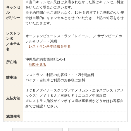
※当日キャンセル又はご来店されなかった際はキャンセル料金
キャンセ
をいただく場合がございます。
ル
※予約時間からご連絡もなく、15分を過ぎてもご来店のない場
ポリシー
合は自動的にキャンセルとさせていただき、上記の対応をさせ
ていただきます。
レストラ
オーシャンビューレストラン「レイール」 ／ サザンビーチホ
ン名
テル＆リゾート沖縄
／ホテル
レストラン基本情報を見る
名
沖縄県糸満市西崎町1-6-1
所在地
地図を見る
レストランご利用のお客様・・・2時間無料
駐車場
バイク・自転車ご利用のお客様は無料
ＪＣＢ／ダイナースクラブ／アメリカン・エキスプレス（アメ
ックス）／ＶＩＳＡ／三菱ＵＦＪニコス／中国銀聯
支払方法
※レストラン施設がインボイス適格事業者かどうかはお客様自
身でご確認ください。
施設備考