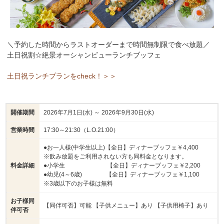
紫さつま芋とオレンジピールのデザート
本日のケーキ2種（マンゴーロールケーキ1種入れる）
パンケーキ
フレッシュフルーツ（３種）
＼予約した時間からラストオーダーまで時間無制限で食べ放題／
ソフトクリーム （バニラ、マンゴー）
土日祝割☆絶景オーシャンビューランチブッフェ
土日祝ランチプランをcheck！＞＞
※上記はあくまで一例です。仕入れ状況や日替わりで変更
される場合もあります。
【飲み放題メニュー】
開催期間
2026年7月1日(水) ～ 2026年9月30日(水)
ビール・泡盛飲み放題♪
営業時間
17:30～21:30（L.O.21:00）
ソフトドリンク飲み放題♪
●お一人様(中学生以上)【全日】ディナーブッフェ￥4,400
※飲み放題をご利用されない方も同料金となります。
料金詳細
●小学生 【全日】ディナーブッフェ￥2,200
●幼児(4～6歳) 【全日】ディナーブッフェ￥1,100
※3歳以下のお子様は無料
お子様同
【同伴可否】可能 【子供メニュー】あり 【子供用椅子】あり
伴可否