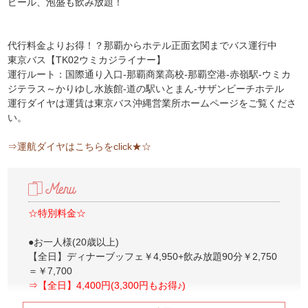
ビール、泡盛も飲み放題！
代行料金よりお得！？那覇からホテル正面玄関までバス運行中
東京バス【TK02ウミカジライナー】
運行ルート：国際通り入口-那覇商業高校-那覇空港-赤嶺駅-ウミカ
ジテラス～かりゆし水族館-道の駅いとまん-サザンビーチホテル
運行ダイヤは運賃は東京バス沖縄営業所ホームページをご覧くださ
い。
⇒運航ダイヤはこちらをclick★☆
☆特別料金☆
●お一人様(20歳以上)
【全日】ディナーブッフェ￥4,950+飲み放題90分￥2,750
＝￥7,700
⇒【全日】4,400円(3,300円もお得♪)