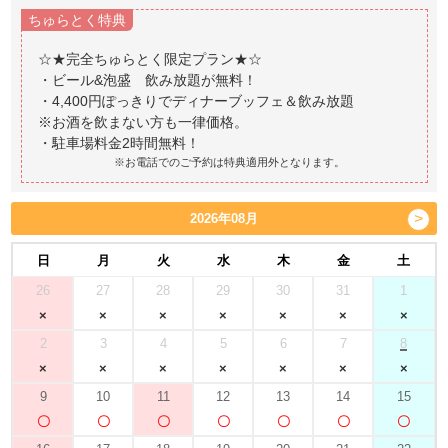
ちゅらとく特典
☆★完全ちゅらとく限定プラン★☆
・ビール&泡盛 飲み放題が無料！
・4,400円ぽっきりでディナーブッフェ＆飲み放題
※お酒を飲まない方も一律価格。
※お電話でのご予約は特典適用外となります。
2026年08月
日
月
火
水
木
金
土
26
27
28
29
30
31
1
2
3
4
5
6
7
8
9
10
11
12
13
14
15