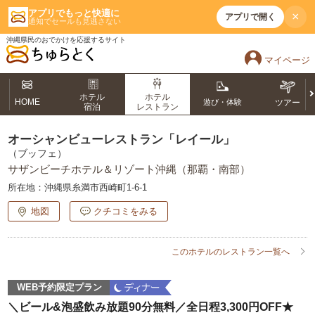
アプリでもっと快適に
×
アプリで開く
通知でセールも見逃さない
沖縄県民のおでかけを応援するサイト
マイページ
ホテル
ホテル
HOME
遊び・体験
ツアー
宿泊
レストラン
オーシャンビューレストラン「レイール」
（ブッフェ）
サザンビーチホテル＆リゾート沖縄（那覇・南部）
所在地：
沖縄県糸満市西崎町1-6-1
地図
クチコミをみる
このホテルのレストラン一覧へ
WEB予約限定プラン
＼ビール&泡盛飲み放題90分無料／全日程3,300円OFF★