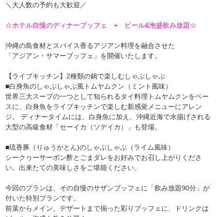
＼大人数の予約も大歓迎／
☆ホテル自慢のディナーブッフェ + ビール&泡盛飲み放題☆
沖縄の島食材とスパイス香るアジアン料理を融合させた
「アジアン・サマーブッフェ」を開催いたします。
【ライブキッチン】2種類の鍋で楽しむしゃぶしゃぶ
■白身魚のしゃぶしゃぶ風トムヤムクン（ミント風味）
世界三大スープの一つとして知られるタイ料理トムヤムクンをベー
スに、白身魚をライブキッチンで楽しむ新感覚メニューにアレン
ジ。 ディナータイムには、白身魚に加え、沖縄近海で水揚げされる
大型の高級食材「セーイカ（ソデイカ）」も登場。
■琉香豚（りゅうかとん)のしゃぶしゃぶ（ライム風味）
シークヮーサーポン酢とごまダレをお好みでお召し上がりくださ
い。出来たての美味しさをご堪能ください。
今回のプランは、その自慢のサザンブッフェに「飲み放題90分」が
付いた特別プランです。
前菜からメイン、デザートまで揃った彩りブッフェに、ドリンクは