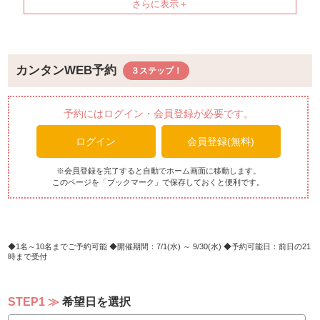
※飲み放題を利用しないお客様も同価格となります。
●小学生 ディナーブッフェ【全日】2,200円
●幼児(4～6歳)ディナーブッフェ【全日】1,100円
※3歳以下のお子様は無料
カンタンWEB予約
※10名以上の場合は、お電話にてご確認ください。
予約にはログイン・会員登録が必要です。
【メニュー例】
ログイン
会員登録(無料)
＊冷製料理＊
白身魚のカルパッチョ仕立て タンカン風味
※会員登録を完了すると自動でホーム画面に移動します。
このページを「ブックマーク」で保存しておくと便利です。
牛肉のコンフィテリーヌ、県産マッシュルーム添え
蒸し鶏のチリコンカンソース
島豆腐とキムチ
夏野菜のテリーヌ
春雨とイカのサラダ ヤムウンセン
1名～10名までご予約可能
開催期間：7/1(水) ～ 9/30(水)
予約可能日：前日の21
時まで受付
チラシ寿司（手作りちらし）
（イカ、エビ、マグロ、白身魚、ウナギ、花レンコン、錦
糸卵、トビッコ）
STEP1
希望日を選択
本日の前菜