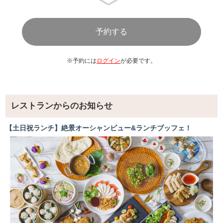
の香り）
流香豚のしゃぶしゃぶ（出しにライム風味） シークヮ
ーサーポン酢、胡麻たれ、水菜
＊キッズメニュー＊
※予約には
ログイン
が必要です。
フランクフルト
ナポリタン
チキンナゲット
ミニオムレツ
レストランからのお知らせ
など
【土日祝ランチ】絶景オーシャンビュー&ランチブッフェ！
＊デザート＊
ぬちまーす入りのココナッツプリン（塩ココナッツプリ
ン・和楽路屋）
黒糖きな粉わらび餅
中村さんが育てた白卵のプリン
フルーツカクテルのヨーグルトソース
ミニクレープ
1口チュロス