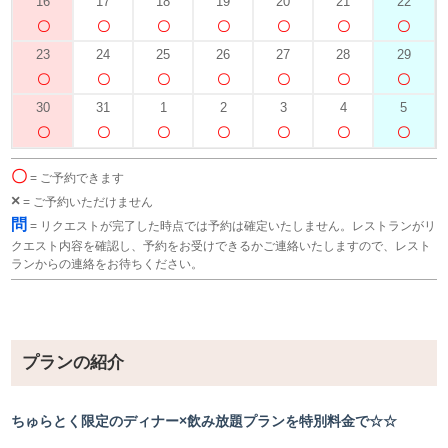
16
17
18
19
20
21
22
23
24
25
26
27
28
29
30
31
1
2
3
4
5
〇
= ご予約できます
×
= ご予約いただけません
問
= リクエストが完了した時点では予約は確定いたしません。レストランがリ
クエスト内容を確認し、予約をお受けできるかご連絡いたしますので、レスト
ランからの連絡をお待ちください。
プランの紹介
ちゅらとく限定のディナー×飲み放題プランを特別料金で☆☆