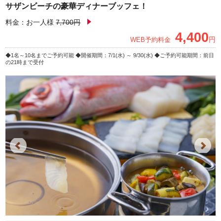
サザンビーチの豪華ディナーブッフェ！
料金：お一人様
7,700円
4,400
円
WEB予約料金
1名～10名までご予約可能
開催期間：7/1(水) ～ 9/30(水)
ご予約可能期間：前日
の21時まで受付
Previous
Next