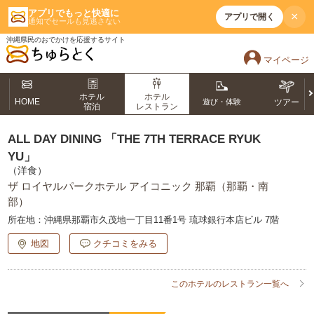
アプリでもっと快適に
×
アプリで開く
通知でセールも見逃さない
沖縄県民のおでかけを応援するサイト
マイページ
ホテル
ホテル
HOME
遊び・体験
ツアー
宿泊
レストラン
ALL DAY DINING 「THE 7TH TERRACE RYUK
YU」
（洋食）
ザ ロイヤルパークホテル アイコニック 那覇（那覇・南
部）
所在地：
沖縄県那覇市久茂地一丁目11番1号 琉球銀行本店ビル 7階
地図
クチコミをみる
このホテルのレストラン一覧へ