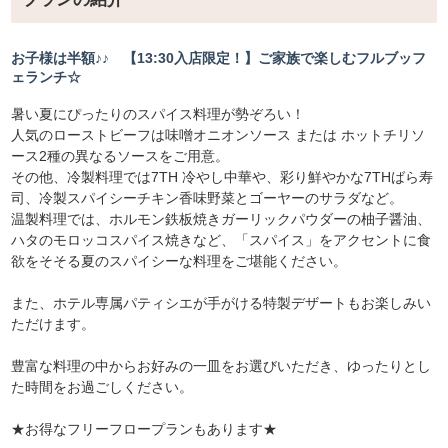
お子様は半額♪♪ 【13:30入店限定！】ご家族で楽しむフルブッフ
ェランチ☆
暑い夏にぴったりのスパイス料理が勢ぞろい！
人気のローストビーフは味噌オニオンソース または ホットチリソ
ース2種の異なるソースをご用意。
その他、冷製料理では7TH 冷やし中華や、彩り鮮やかな7THばら寿
司、冷製スパイシーチキン香味野菜とゴーヤーのサラダなど。
温製料理では、ホルモン鉄板焼きガーリックパウダーの柚子醤油、
ハタのモロッコスパイス焼きなど、「スパイス」をアクセントに食
欲をそそる夏のスパイシーな料理をご堪能ください。
また、ホテル専属パティシエが手がける特製デザートもお楽しみい
ただけます。
豊富な料理の中からお好みの一皿をお選びいただき、ゆったりとし
た時間をお過ごしください。
★お得なフリーフロープランもあります★