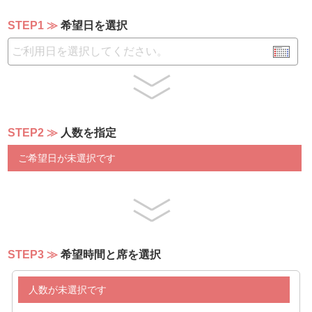
・ガーリックケイジャンポテト
・シェフおすすめの一品
STEP1
希望日を選択
・シェフおすすめカレー
・シェフおすすめスープ
・パン各種
・フルーツ各種
・ケーキ各種
・アイスクリーム各種
STEP2
人数を指定
・コーヒー
・紅茶
ご希望日が未選択です
・ジュース各種
※食材の仕入れ状況によりメニュー内容が変更となる場合
がございます。
※以降のメニューは決まり次第、掲載いたします。
STEP3
希望時間と席を選択
人数が未選択です