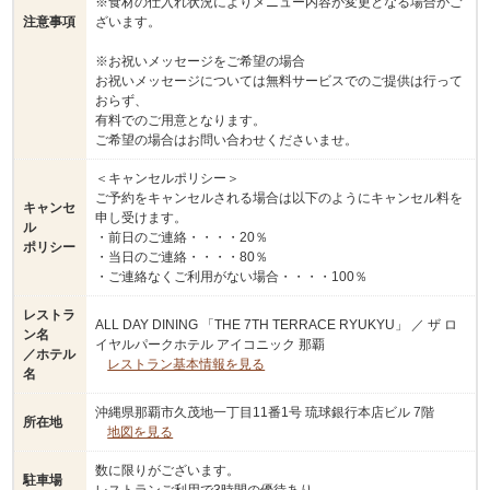
※食材の仕入れ状況によりメニュー内容が変更となる場合がご
注意事項
ざいます。
※お祝いメッセージをご希望の場合
お祝いメッセージについては無料サービスでのご提供は行って
おらず、
有料でのご用意となります。
ご希望の場合はお問い合わせくださいませ。
＜キャンセルポリシー＞
ご予約をキャンセルされる場合は以下のようにキャンセル料を
キャンセ
申し受けます。
ル
・前日のご連絡・・・・20％
ポリシー
・当日のご連絡・・・・80％
・ご連絡なくご利用がない場合・・・・100％
レストラ
ALL DAY DINING 「THE 7TH TERRACE RYUKYU」 ／ ザ ロ
ン名
イヤルパークホテル アイコニック 那覇
／ホテル
レストラン基本情報を見る
名
沖縄県那覇市久茂地一丁目11番1号 琉球銀行本店ビル 7階
所在地
地図を見る
数に限りがございます。
駐車場