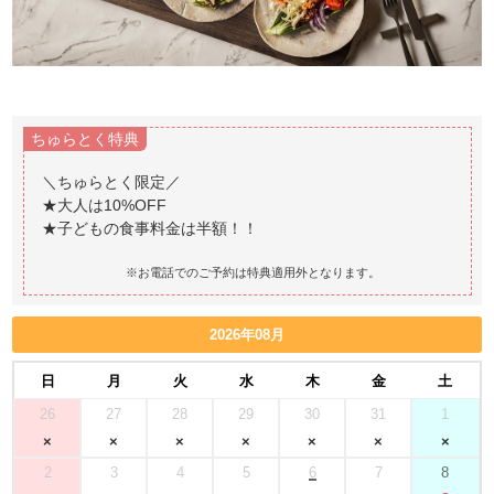
ちゅらとく特典
＼ちゅらとく限定／
★大人は10%OFF
★子どもの食事料金は半額！！
※お電話でのご予約は特典適用外となります。
2026年08月
日
月
火
水
木
金
土
26
27
28
29
30
31
1
2
3
4
5
6
7
8