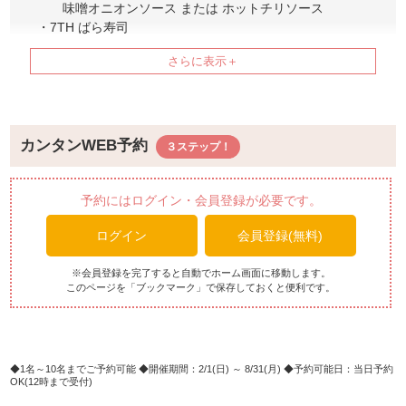
味噌オニオンソース または ホットチリソース
・7TH ばら寿司
・7TH 冷やし中華 (ゴマダレ・醬油ダレ)
・ホルモン鉄板焼きガーリックパウダーの柚子醤油
《冷製料理》
・イカとエビのカレー風味セビーチェ
・蛸とジャガイモのコンキリエ
カンタンWEB予約
・魚介のエスカベッシュ
・冷製スパイシーチキン香味野菜とゴーヤーのサラダ
・コールドポークと島豆腐の厚揚げゴマドレッシング
予約にはログイン・会員登録が必要です。
・タコスバー
ログイン
会員登録(無料)
・サラダバー
《温製料理》
※会員登録を完了すると自動でホーム画面に移動します。
このページを「ブックマーク」で保存しておくと便利です。
・チキンジャンバラヤ
・ポークスパイシーロースト
・ハタのモロッコスパイス焼き
・ペンネ ぺスカトーレ
・ピッツァ マルゲリータ
1名～10名までご予約可能
開催期間：2/1(日) ～ 8/31(月)
予約可能日：当日予約
OK(12時まで受付)
・ガーリックシュリンプ