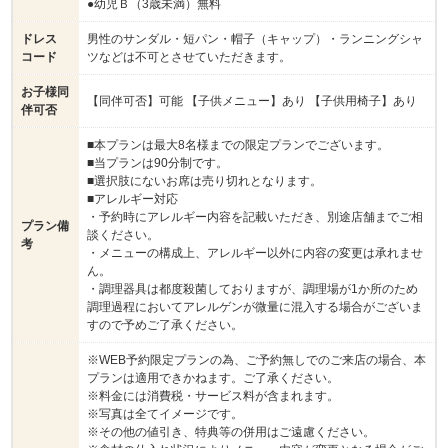
●幼児Ｂ（3歳未満）無料
ドレス
男性のサンダル・短パン・帽子（キャップ）・ランニングシャ
コード
ツなどは不可とさせていただきます。
お子様同
【同伴可否】可能 【子供メニュー】あり 【子供用椅子】あり
伴可否
■本プランは最大8名様までの限定プランでございます。
■当プランは90分制です。
■選択肢にないお席は売り切れとなります。
■アレルギー対応
・予約時にアレルギー内容を記載いただき、別途店舗までご相
プラン備
談ください。
考
・メニューの構成上、アレルギー以外に内容の変更は承れませ
ん。
・調理器具は都度殺菌しておりますが、調理場が1か所のため
調理過程においてアレルゲンが微量に混入する場合がございま
すので予めご了承ください。
※WEB予約限定プランの為、ご予約無しでのご来店の場合、本
プランは適用できかねます。ご了承ください。
※料金には消費税・サービス料が含まれます。
※写真は全てイメージです。
※その他の値引き、特典等の併用はご遠慮ください。