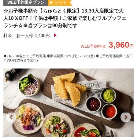
WEB予約限定プラン
☆お子様半額☆【ちゅらとく限定】13:30入店限定で大
人10％OFF！子供は半額！ご家族で楽しむフルブッフェ
ランチ☆※当プランは90分制です
料金：お一人様
4,400円
3,960
円
WEB予約料金
1名～10名までご予約可能
開催期間：2/1(日) ～ 8/31(月)
ご予約可能期間：当日
予約OK(12時まで受付)
Previous
Next