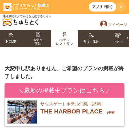
アプリでもっと快適に
×
アプリで開く
通知でセールも見逃さない
沖縄県民のおでかけを応援するサイト
マイページ
ホテル
ホテル
HOME
遊び・体験
ツアー
宿泊
レストラン
大変申し訳ありません、ご希望のプランの掲載が終
了しました。
＼最新の掲載中プランはこちら／
サウスゲートホテル沖縄（那覇）
THE HARBOR PLACE
（中華）