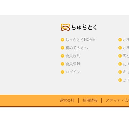
ちゅらとくHOME
ホ
初めての方へ
ホ
会員規約
遊
会員登録
お
ログイン
キ
よ
運営会社
│
採用情報
│
メディア・広