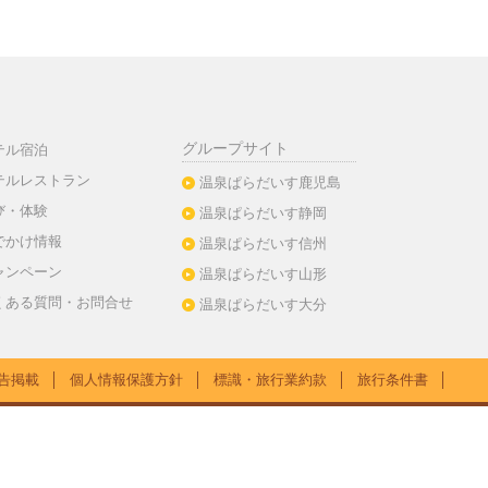
グループサイト
テル宿泊
テルレストラン
温泉ぱらだいす鹿児島
び・体験
温泉ぱらだいす静岡
でかけ情報
温泉ぱらだいす信州
ャンペーン
温泉ぱらだいす山形
くある質問・お問合せ
温泉ぱらだいす大分
告掲載
│
個人情報保護方針
│
標識・旅行業約款
│
旅行条件書
│