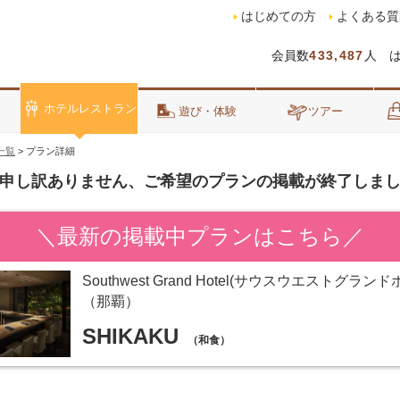
はじめての方
よくある質
会員数
433,487
人 
ホテルレストラン
泊
遊び・体験
ツアー
一覧
>
プラン詳細
申し訳ありません、ご希望のプランの掲載が終了しま
＼最新の掲載中プランはこちら／
Southwest Grand Hotel(サウスウエストグランド
（那覇）
SHIKAKU
（和食）