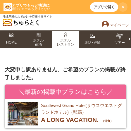
アプリでもっと快適に
×
アプリで開く
通知でセールも見逃さない
沖縄県民のおでかけを応援するサイト
マイページ
ホテル
ホテル
HOME
遊び・体験
ツアー
宿泊
レストラン
大変申し訳ありません、ご希望のプランの掲載が終
了しました。
＼最新の掲載中プランはこちら／
Southwest Grand Hotel(サウスウエストグ
ランドホテル)（那覇）
A LONG VACATION.
（洋食）