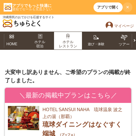
アプリでもっと快適に
×
アプリで開く
通知でセールも見逃さない
沖縄県民のおでかけを応援するサイト
マイページ
ホテル
ホテル
HOME
遊び・体験
ツアー
宿泊
レストラン
大変申し訳ありません、ご希望のプランの掲載が終
了しました。
＼最新の掲載中プランはこちら／
HOTEL SANSUI NAHA 琉球温泉 波之
上の湯（那覇）
琉球ダイニングはなぐすく
端城
（ブッフェ）