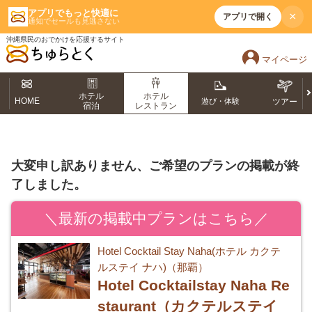
アプリでもっと快適に
×
アプリで開く
通知でセールも見逃さない
沖縄県民のおでかけを応援するサイト
マイページ
ホテル
ホテル
HOME
遊び・体験
ツアー
宿泊
レストラン
大変申し訳ありません、ご希望のプランの掲載が終
了しました。
＼最新の掲載中プランはこちら／
Hotel Cocktail Stay Naha(ホテル カクテ
ルステイ ナハ)（那覇）
Hotel Cocktailstay Naha Re
staurant（カクテルステイ