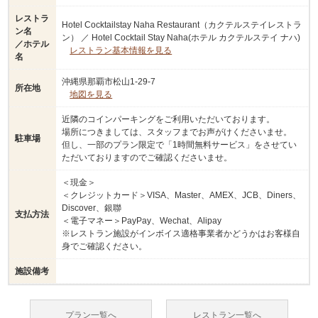
レストラ
Hotel Cocktailstay Naha Restaurant（カクテルステイレストラ
ン名
ン） ／ Hotel Cocktail Stay Naha(ホテル カクテルステイ ナハ)
／ホテル
レストラン基本情報を見る
名
沖縄県那覇市松山1-29-7
所在地
地図を見る
近隣のコインパーキングをご利用いただいております。
場所につきましては、スタッフまでお声がけくださいませ。
駐車場
但し、一部のプラン限定で「1時間無料サービス」をさせてい
ただいておりますのでご確認くださいませ。
＜現金＞
＜クレジットカード＞VISA、Master、AMEX、JCB、Diners、
Discover、銀聯
支払方法
＜電子マネー＞PayPay、Wechat、Alipay
※レストラン施設がインボイス適格事業者かどうかはお客様自
身でご確認ください。
施設備考
プラン一覧へ
レストラン一覧へ