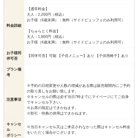
【通常料金】
大人：2,200円（税込）
お子様（6歳未満）：無料（サイドビュッフェのみ利用可）
料金詳細
【ちゅらとく料金】
大人：1,800円（税込）
お子様（6歳未満）：無料（サイドビュッフェのみ利用可）
お子様同
【同伴可否】可能 【子供メニュー】あり 【子供用椅子】あり
伴可否
プラン備
考
※予約の日程変更や人数の増減がある際は販売期間内にご予約
の取り直しをお願い致します。
※キャンセルの際は必ず当日7時までにマイページにてご自身
注意事項
でキャンセル下さい。
※お席の指定はできかねます。
※割引・特典の併用はできかねます。
キャンセ
※当日キャンセル又はご来店されなかった際はキャンセル料金
ル
をいただく場合がございます。
ポリシー