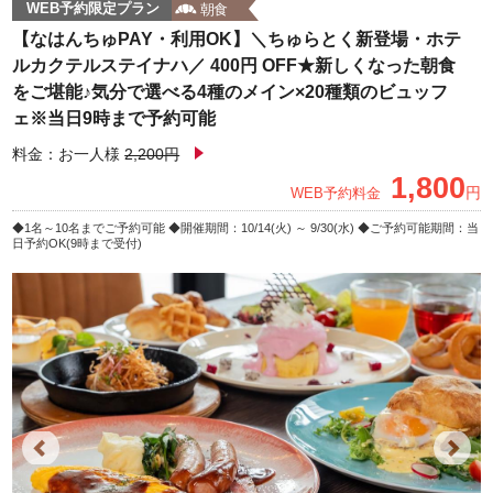
WEB予約限定プラン
【なはんちゅPAY・利用OK】＼ちゅらとく新登場・ホテ
ルカクテルステイナハ／ 400円 OFF★新しくなった朝食
をご堪能♪気分で選べる4種のメイン×20種類のビュッフ
ェ※当日9時まで予約可能
料金：お一人様
2,200円
1,800
円
WEB予約料金
1名～10名までご予約可能
開催期間：10/14(火) ～ 9/30(水)
ご予約可能期間：当
日予約OK(9時まで受付)
Previous
Next