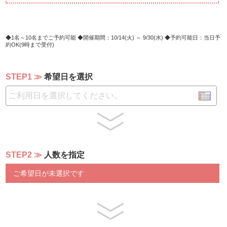
□□□□□□□□□□□□□□□□□□□□□
・20種類以上のビュッフェコーナー
・10種類以上のフリードリンク
1名～10名までご予約可能
開催期間：10/14(火) ～ 9/30(水)
予約可能日：当日予
約OK(9時まで受付)
ビュッフェコーナーには海ぶどうやサラダ、スープ、温製
料理、季節のフルーツなど約20種類の料理と、フリード
STEP1
希望日を選択
リンクを豊富にご用意。出来立てメイン料理とともにご堪
能ください。
※食物アレルギー対応については
＞＞公式HPをご確認ください
STEP2
人数を指定
ご希望日が未選択です