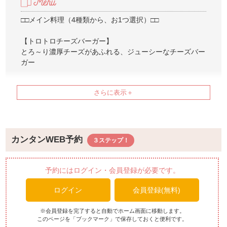
□□メイン料理（4種類から、お1つ選択）□□
【トロトロチーズバーガー】
とろ～り濃厚チーズがあふれる、ジューシーなチーズバー
ガー
【アメリカンブレックファーストset】
沖縄ならではのA1ソースを使ったデミソースをかけた、
焼き立てふわとろオムレツにあぐーソーセージ、厚切りベ
ーコンを添えたボリューム満点な一皿。
【南国パインクリームチーズパンケーキ】
カンタンWEB予約
ふんわりパンケーキに濃厚クリームチーズと甘酸っぱいパ
インソースを合わせた、南国気分のトロピカルデザート
予約にはログイン・会員登録が必要です。
【やんばるハーブ鶏のあんだんすー(油味噌)焼き】
ログイン
会員登録(無料)
沖縄県北部やんばる産ハーブ鶏に沖縄伝統の油味噌“あん
だんすー”を合わせてグリル。パリパリ食感のガルニチュ
ールとともに熱々鉄板でお楽しみください。
※会員登録を完了すると自動でホーム画面に移動します。
このページを「ブックマーク」で保存しておくと便利です。