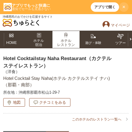
アプリでもっと快適に
×
アプリで開く
通知でセールも見逃さない
沖縄県民のおでかけを応援するサイト
マイページ
ホテル
ホテル
HOME
遊び・体験
ツアー
宿泊
レストラン
Hotel Cocktailstay Naha Restaurant（カクテル
ステイレストラン）
（洋食）
Hotel Cocktail Stay Naha(ホテル カクテルステイ ナハ)
（那覇・南部）
所在地：
沖縄県那覇市松山1-29-7
地図
クチコミをみる
このホテルのレストラン一覧へ