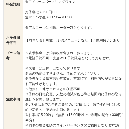
※ワイン+スパークリングワイン
料金詳細
お子様は￥150円OFF！
通常：小学生￥1,650➡￥1,500
※アルコールは別途オーダー制となります。
お子様同
【同伴可否】可能 【子供メニュー】なし 【子供用椅子】あり
伴可否
プラン備
※表示料金には消費税が含まれております。
考
※電話予約不可、完全WEB予約限定となっております。
※火曜日は定休日となっております。
※席の指定はできません。予めご了承ください。
※予告なく提供方法や営業日、営業時間、料理内容が変更にな
る可能性があります。
※他割引・他サービスとの併用不可。
※予約の日程変更、人数の増減がある際は期間内に予約の取り
注意事項
直しをお願い致します。
※5名様以上でご予約ご希望のお客様はお手数ですが同じお名
前で新規のご予約をお願い致します。
※駐車場15:00時まで無料（15:00時以上ご利用の場合：330円/
30分）
※満車の場合近隣のコインパーキングのご案内となります(お