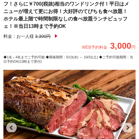
フ！さらに￥700(税抜)相当のワンドリンク付！平日はメ
ニューが増えて更にお得！大好評のてびちも食べ放題！
ホテル最上階で時間制限なしの食べ放題ランチビュッフ
ェ！※当日13時まで予約OK
料金：お一人様
3,300円
3,000
円
WEB予約料金
1名～4名までご予約可能
開催期間：5/13(水) ～ 10/31(土)
ご予約可能期間：当
日予約OK(13時まで受付)
Previous
Next