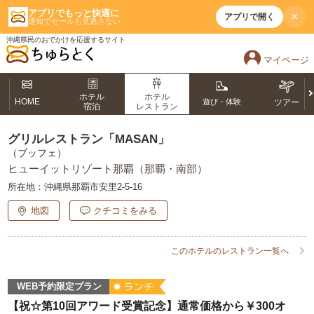
アプリでもっと快適に
×
アプリで開く
通知でセールも見逃さない
沖縄県民のおでかけを応援するサイト
マイページ
ホテル
ホテル
HOME
遊び・体験
ツアー
宿泊
レストラン
グリルレストラン「MASAN」
（ブッフェ）
ヒューイットリゾート那覇（那覇・南部）
所在地：
沖縄県那覇市安里2-5-16
地図
クチコミをみる
このホテルのレストラン一覧へ
WEB予約限定プラン
【祝☆第10回アワード受賞記念】通常価格から￥300オ