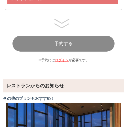
オニオンスープ
【魚料理】
グルクンのフリット
ミーバイのアクアパッツァ
カレイのポワレ
サーモンのソテー
【肉料理】
てびち
豚肩ロースのソテー
※予約には
ログイン
が必要です。
チキンソテー
牛すじ煮込み
スペアリブBBQソース
レストランからのお知らせ
【麺】
茶そば
その他のプランもおすすめ！
【パスタ】
スパゲティボロネーゼ
【ピザ】