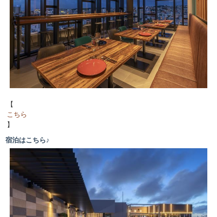
マルゲリータ
【ライス】
カレーライス
【デザート】
チョコレートケーキ
レアチーズとホワイトチョコのケーキ
ラズベリーココ
プティシュー
【
シークヮーサーケーキ
こちら
イチゴのミルクケーキ
】
ベイクドフロマージュ
はちみつレモンゼリー
宿泊はこちら♪
ブドウゼリー
アイスクリーム各種
ドーナツ各種
パンケーキ
フルーツ各種
【その他】