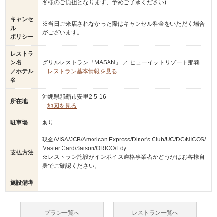
客様のご負担となります、予めご了承ください)
キャンセ
※当日ご来店されなかった際はキャンセル料金をいただく場合
ル
がございます。
ポリシー
レストラ
ン名
グリルレストラン「MASAN」 ／ ヒューイットリゾート那覇
／ホテル
レストラン基本情報を見る
名
沖縄県那覇市安里2-5-16
所在地
地図を見る
駐車場
あり
現金/VISA/JCB/American Express/Diner's Club/UC/DC/NICOS/
Master Card/Saison/ORICO/Edy
支払方法
※レストラン施設がインボイス適格事業者かどうかはお客様自
身でご確認ください。
施設備考
プラン一覧へ
レストラン一覧へ