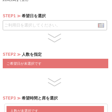
約OK(13時まで受付)
蒸し鶏のツナソース
ほうれん草のムース
パプリカのムース
STEP1
希望日を選択
鮪のケッパーソース
ガイヤーン
フリッタータ
【サラダバー】
メランジェサラダ
コールスローサラダ
STEP2
人数を指定
プティトマト
海藻サラダ
ご希望日が未選択です
むき枝豆
豆苗
スィートコーン
マカロニサラダ
ポテトサラダ
春雨サラダ
青パパイヤ
STEP3
希望時間と席を選択
【スープ】
人数が未選択です