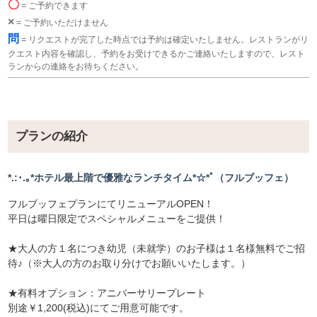
〇
= ご予約できます
×
= ご予約いただけません
問
= リクエストが完了した時点では予約は確定いたしません。レストランがリ
クエスト内容を確認し、予約をお受けできるかご連絡いたしますので、レスト
ランからの連絡をお待ちください。
プランの紹介
*.:･.｡*ホテル最上階で優雅なランチタイム*☆*ﾟ（フルブッフェ）
フルブッフェプランにてリニューアルOPEN！
平日は曜日限定でスペシャルメニューをご提供！
★大人の方１名につき幼児（未就学）のお子様は１名様無料でご招
待♪（※大人の方のお取り分けでお願いいたします。）
★有料オプション：アニバーサリープレート
別途￥1,200(税込)にてご用意可能です。