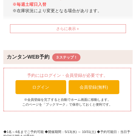
※毎週土曜日入替
※在庫状況により変更となる場合があります。
【平日の曜日限定特別メニュー】
■月曜日：海老フライの日
■水曜日：天ぷらの日
■木金曜日：握りずしの日
【ブッフェメニュー例】
カンタンWEB予約
※メニューは日替わりでご用意しております。
※仕入れ状況によりメニューが変更になる場合がございま
す。
予約にはログイン・会員登録が必要です。
ログイン
会員登録(無料)
【前菜】
モッツァレラカプレーゼ
生ハムフルーツ
※会員登録を完了すると自動でホーム画面に移動します。
このページを「ブックマーク」で保存しておくと便利です。
野菜のキッシュ
コールドミートの盛り合せ
豚肉の冷しゃぶ ごまだれ
スモークサーモン
ピンチョス各種
1名～4名までご予約可能
開催期間：5/13(水) ～ 10/31(土)
予約可能日：当日予