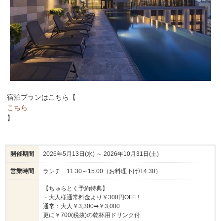
ソフトドリンク各種
※仕入れ状況によりメニューの一部が変更となる場合がご
ざいます。
※火曜日は定休日となっております。
※火曜日が祝日の場合などは代替え店休日を設ける場合が
ございます。
宿泊プランはこちら【
こちら
】
開催期間
2026年5月13日(水) ～ 2026年10月31日(土)
営業時間
ランチ 11:30～15:00（お料理下げ/14:30）
【ちゅらとく予約特典】
・大人様通常料金より￥300円OFF！
通常：大人￥3,300➡￥3,000
更に￥700(税抜)の乾杯用ドリンク付