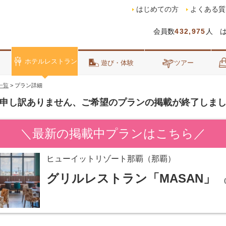
はじめての方
よくある質
会員数
432,975
人 
ホテルレストラン
泊
遊び・体験
ツアー
一覧
>
プラン詳細
申し訳ありません、ご希望のプランの掲載が終了しま
＼最新の掲載中プランはこちら／
ヒューイットリゾート那覇（那覇）
グリルレストラン「MASAN」