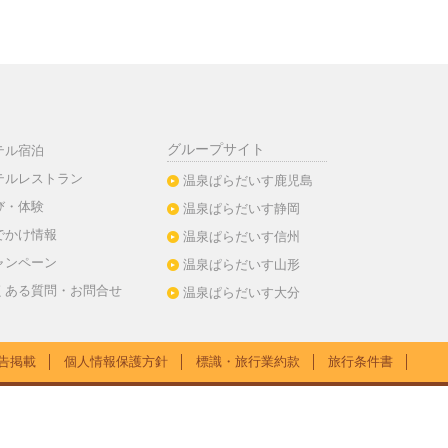
グループサイト
テル宿泊
テルレストラン
温泉ぱらだいす鹿児島
び・体験
温泉ぱらだいす静岡
でかけ情報
温泉ぱらだいす信州
ャンペーン
温泉ぱらだいす山形
くある質問・お問合せ
温泉ぱらだいす大分
告掲載
│
個人情報保護方針
│
標識・旅行業約款
│
旅行条件書
│