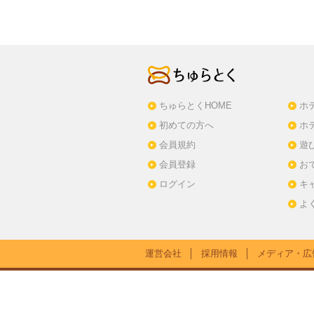
ちゅらとくHOME
ホ
初めての方へ
ホ
会員規約
遊
会員登録
お
ログイン
キ
よ
運営会社
│
採用情報
│
メディア・広