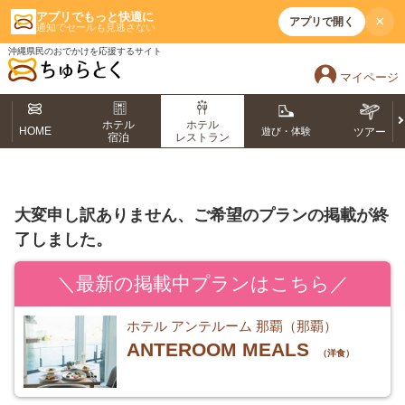
アプリでもっと快適に
×
アプリで開く
通知でセールも見逃さない
沖縄県民のおでかけを応援するサイト
マイページ
ホテル
ホテル
HOME
遊び・体験
ツアー
宿泊
レストラン
大変申し訳ありません、ご希望のプランの掲載が終
了しました。
＼最新の掲載中プランはこちら／
ホテル アンテルーム 那覇（那覇）
ANTEROOM MEALS
（洋食）