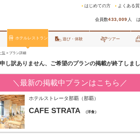
はじめての方
よくある質
会員数
433,009
人 
ホテルレストラン
泊
遊び・体験
ツアー
一覧
>
プラン詳細
申し訳ありません、ご希望のプランの掲載が終了しま
＼最新の掲載中プランはこちら／
ホテルストレータ那覇（那覇）
CAFE STRATA
（洋食）