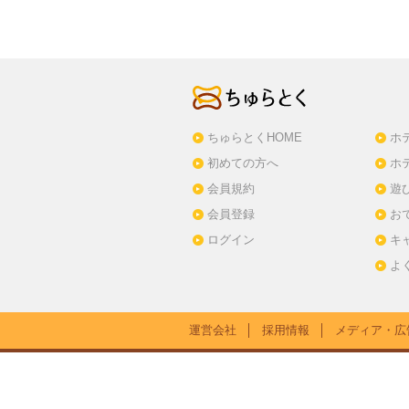
ちゅらとくHOME
ホ
初めての方へ
ホ
会員規約
遊
会員登録
お
ログイン
キ
よ
運営会社
│
採用情報
│
メディア・広