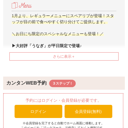
1月より、レギュラーメニューにスペアリブが登場！スタ
ッフが目の前で食べやすく切り分けてご提供します。
＼お日にち限定のスペシャルなメニューも登場！／
▶大好評「うなぎ」が平日限定で登場♪
▶毎月第2・第4木曜日は『まぐろ解体ショー(12時～※15
分ほど）』開催
和食料理人によるショーのあとは、新鮮なまぐろをお刺身
や握り寿司で食べ放題にてご提供♪
※2025年は第1・第3金曜日に開催しておりましたが、20
カンタンWEB予約
26年より開催日を変更いたします。予めご了承くださ
い。
予約にはログイン・会員登録が必要です。
▶毎月第3木曜日は『琉球料理の日』
ログイン
会員登録(無料)
毎月 第3木曜日のランチビュッフェでは、ホテルに在籍す
る「琉球料理伝承人」が提供する琉球料理をご堪能いただ
けます♪
※会員登録を完了すると自動でホーム画面に移動します。
このページを「ブックマーク」で保存しておくと便利です。