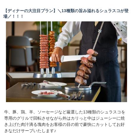
※メニューは季節ごとに変更いたします。予めご了承くだ
【ディナーの大注目プラン】＼13種類の旨み溢れるシュラスコが登
さい。
場／！！！
………………………………………………………………
嬉しい追加特典♪
飲み放題もお得な価格で利用できます＼(^o^)／
■ 通常料金 2,800円→2,000円
・オリオン生ビール
・ウイスキー（ロック・ソーダ割・水割り）
・泡盛（ロック・ソーダ割・水割り）
・日本酒
・ワイン（赤・白）
・カクテル（ジントニック・モスコミュール）
※飲み放題希望の方は予約時に「アルコール飲み放題&ビ
ュッフェ」を選択ください。
※飲み放題のみの利用は不可。
牛、豚、鶏、羊、ソーセージなど厳選した13種類のシュラスコを
………………………………………………………………
専用のグリルで回転させながら外はカリっと中はジューシーに焼
#那覇ランチ #国際通り #バイキング #食べ放題 #ブ
き上げた肉汁滴る塊肉をお客様の目の前で豪快にカットしてお好
ッフェ #模合 #女子会 #那覇
きなだけサーブいたします♪