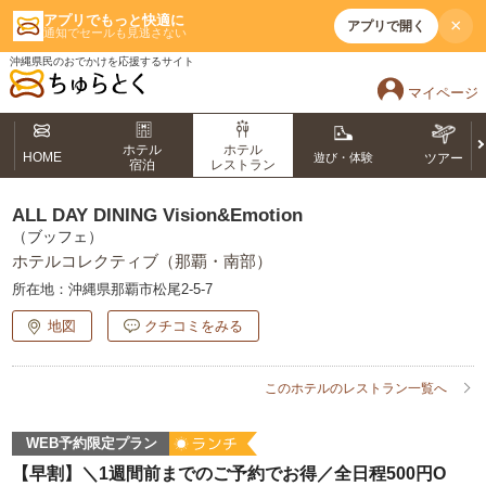
アプリでもっと快適に
×
アプリで開く
通知でセールも見逃さない
沖縄県民のおでかけを応援するサイト
マイページ
ホテル
ホテル
HOME
遊び・体験
ツアー
宿泊
レストラン
ALL DAY DINING Vision&Emotion
（ブッフェ）
ホテルコレクティブ（那覇・南部）
所在地：
沖縄県那覇市松尾2-5-7
地図
クチコミをみる
このホテルのレストラン一覧へ
WEB予約限定プラン
【早割】＼1週間前までのご予約でお得／全日程500円O