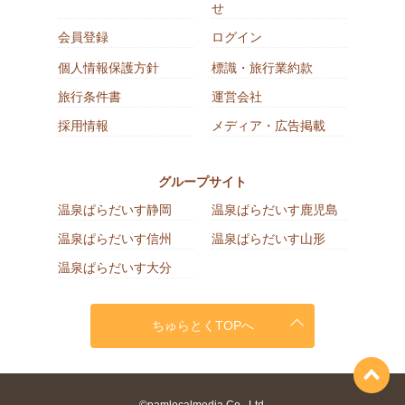
せ
会員登録
ログイン
個人情報保護方針
標識・旅行業約款
旅行条件書
運営会社
採用情報
メディア・広告掲載
グループサイト
温泉ぱらだいす静岡
温泉ぱらだいす鹿児島
温泉ぱらだいす信州
温泉ぱらだいす山形
温泉ぱらだいす大分
ちゅらとくTOPへ
©pamlocalmedia Co., Ltd.