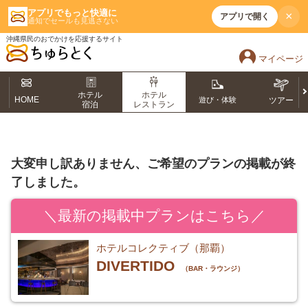
アプリでもっと快適に
×
アプリで開く
通知でセールも見逃さない
沖縄県民のおでかけを応援するサイト
マイページ
ホテル
ホテル
HOME
遊び・体験
ツアー
宿泊
レストラン
大変申し訳ありません、ご希望のプランの掲載が終
了しました。
＼最新の掲載中プランはこちら／
ホテルコレクティブ（那覇）
DIVERTIDO
（BAR・ラウンジ）