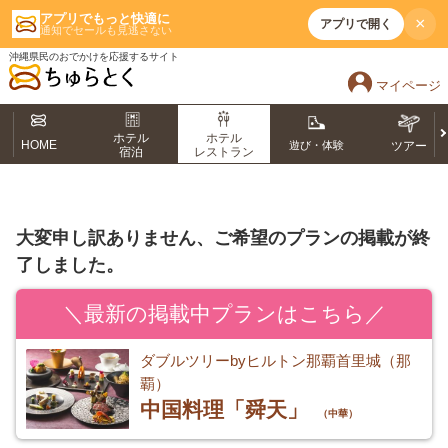
アプリでもっと快適に
×
アプリで開く
通知でセールも見逃さない
沖縄県民のおでかけを応援するサイト
マイページ
ホテル
ホテル
HOME
遊び・体験
ツアー
宿泊
レストラン
大変申し訳ありません、ご希望のプランの掲載が終
了しました。
＼最新の掲載中プランはこちら／
ダブルツリーbyヒルトン那覇首里城（那
覇）
中国料理「舜天」
（中華）