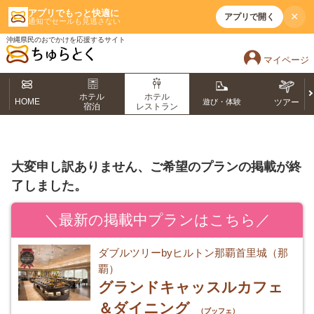
アプリでもっと快適に
×
アプリで開く
通知でセールも見逃さない
沖縄県民のおでかけを応援するサイト
マイページ
ホテル
ホテル
HOME
遊び・体験
ツアー
宿泊
レストラン
大変申し訳ありません、ご希望のプランの掲載が終
了しました。
＼最新の掲載中プランはこちら／
ダブルツリーbyヒルトン那覇首里城（那
覇）
グランドキャッスルカフェ
＆ダイニング
（ブッフェ）