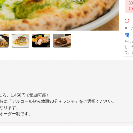
30
〇
=
×
=
問
=
たし
し、
で、
ころ、1,450円で追加可能♪
時に「アルコール飲み放題90分＋ランチ」をご選択ください。
なります。