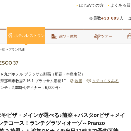
はじめての方
よくある質
会員数
433,003
人 
ホテルレストラン
泊
遊び・体験
ツアー
一覧
>
プラン詳細
SCO 37
ＪＲ九州ホテル ブラッサム那覇（那覇・本島南部）
県那覇市牧志2-16-1 ブラッサム那覇1F
地図
クチコミをみる
ンチ：2,000円,ディナー：6,000円～
スタやピザ・メインが選べる♪前菜＋パスタorピザ＋メイ
チコース！ランチグラツィオーゾ～Pranzo