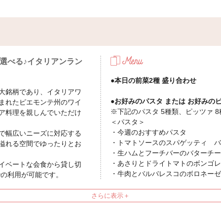
選べる♪イタリアンラン
●本日の前菜2種 盛り合わせ
大銘柄であり、イタリアワ
●お好みのパスタ または お好みの
まれたピエモンテ州のワイ
※下記のパスタ 5種類、ピッツァ 
ア料理を親しんでいただけ
＜パスタ＞
・今週のおすすめパスタ
で幅広いニーズに対応する
・トマトソースのスパゲッティ バ
溢れる空間でゆったりとお
・生ハムとフーチバーのバターチーズ
・あさりとドライトマトのボンゴレ 
イベートな会食から貸し切
・牛肉とバルバレスコのボロネーゼ 
での利用が可能です。
した店内は、モーニングに
＜ピッツァ＞
沖縄の海のようなすがすが
・今週のおすすめピッツァ
・マルゲリータ【フレッシュバジル