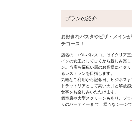
プランの紹介
お好きなパスタやピザ・メインが
チコース！
店名の「バルバレスコ」はイタリア三
インの女王として古くから親しみ楽し
ン。当店も幅広い層のお客様にイタリ
るレストランを目指します。
気軽なご利用から記念日、ビジネスま
トラットリアとして高い天井と解放感
食事をお楽しみいただけます。
個室席や大型スクリーンもあり、プラ
りのパーティーま で、様々なシーン
ホワイトとオーシャンブルーを基調と
は爽やかな自然空間へ、ディナーには
しい上品な空間へと変化します。