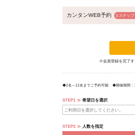
∴‥∵‥∴‥∵‥∴‥∴‥∵‥∴‥∵‥∴
【Pranzo Grazioso ランチ グラ
カンタンWEB予約
●本日の前菜2種 盛り合わせ
●お好みのパスタ または お好みのピ
※パスタ 5種類、ピッツァ 8種類の
●本日の魚介料理 または 肉料理
※内容はスタッフまでお尋ねくださ
●本日のドルチェ
●コーヒー または 紅茶
∴‥∵‥∴‥∵‥∴‥∴‥∵‥∴‥∵‥∴
※会員登録を完了す
2名～12名までご予約可能
開催期間：10/
STEP1
希望日を選択
STEP2
人数を指定