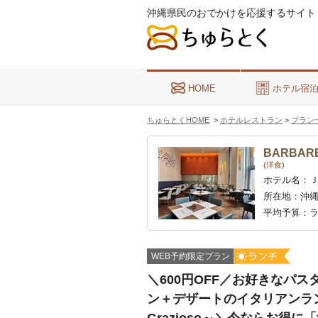
沖縄県民のおでかけを応援するサイト
HOME
ホテル宿
ちゅらとくHOME
>
ホテルレストラン
>
プラン
BARBARE
(洋食)
ホテル名：
所在地：
沖縄
平均予算：
ラ
WEB予約限定プラン
＼600円OFF／お好きなパ
ン＋デザートのイタリアンラン