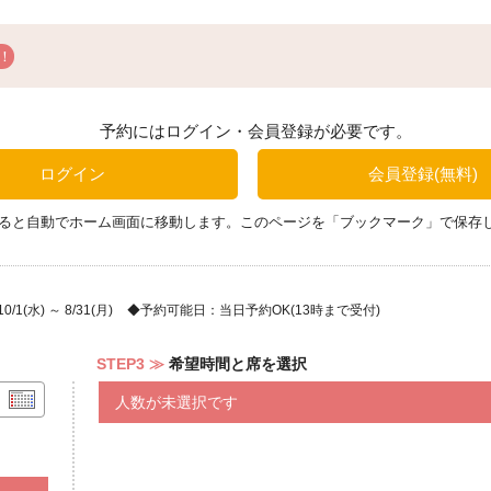
・ロマーナ【アンチョビ､ケッパー
∴‥∵‥∴‥∵‥
・ビスマルク【ベーコン、アスパラ、
ツィオーゾ】
・水牛のモッツァレラを使ったマル
【モッツァレラ・ブッファラ、フレ
ッツァ
・ヴェルデ ルーナ【バジルペースト
中よりお選びください。
・カサノヴァ 【ロースハム、ほうれ
予約にはログイン・会員登録が必要です。
・クワトロ フォルマッジ 【ﾓｯﾂｧﾚﾗ、ｺﾞﾙ
い。
・モンテローザ 【トマトクリーム、
ログイン
会員登録(無料)
●本日の魚介料理 または 肉料理
∴‥∵‥∴‥∵‥
ると自動でホーム画面に移動します。このページを「ブックマーク」で保存
※内容はスタッフまでお尋ねくださ
●本日のドルチェ
1(水) ～ 8/31(月)
予約可能日：当日予約OK(13時まで受付)
●コーヒー または 紅茶
コーヒー・紅茶・ソフトドリンク飲み
STEP3
希望時間と席を選択
※ご希望の場合は、ご予約の際に「
ご予約をお願いいたします。
人数が未選択です
…………………………………………
＼嬉しい追加特典／
飲み放題90分が通常2,750円のとこ