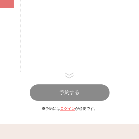
※ラストオーダー90分制
・オリオンドラフト生ビール
・スパークリングワイン
・赤白ワイン
・ハイボール
・泡盛
・カシスオレンジ
・カンパリグレープフルーツ
・モスコミュール
・ジントニック
・オレンジジュース
・グレープフルーツジュース
・パイナップルジュース
・ウーロン茶
…………………………………………
※予約には
ログイン
が必要です。