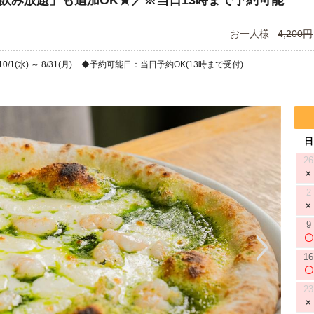
に「飲み放題」も追加OK★／※当日13時まで予約可能
お一人様
4,200円
1(水) ～ 8/31(月)
予約可能日：当日予約OK(13時まで受付)
日
26
2
9
16
23