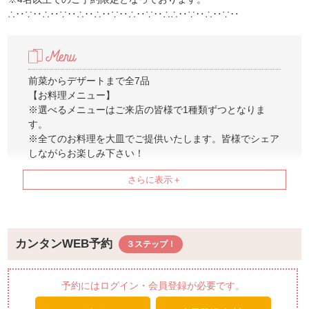
∴‥∵‥∴‥∵‥∴‥∴‥∵‥∴‥∵‥∴∴‥∵‥∴‥∵‥
前菜からデザートまで全7品
【お料理メニュー】
※選べるメニューはご来店の皆様で1種類ずつとなりま
す。
※全てのお料理を大皿でご提供いたします。皆様でシェア
しながらお楽しみ下さい！
●前菜 3種
・季節野菜のバーニャカウダ
・鮮魚のカルパッチョ シークワーサーと柑橘のドレッシ
ング
・トリッパとゴーヤーのトマト煮込み
カンタンWEB予約
●選べるピッツァ 以下より1種類お選びいただけます。
・今週のおすすめピッツァ
予約にはログイン・会員登録が必要です。
・マルゲリータ【フレッシュバジル､モッツァレラ】