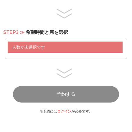
・オリオンドラフト生ビール
・スパークリングワイン
・赤白ワイン
・ハイボール
STEP3
希望時間と席を選択
・泡盛
・カシスオレンジ
人数が未選択です
・カンパリグレープフルーツ
・モスコミュール
・ジントニック
・オレンジジュース
・グレープフルーツジュース
・パイナップルジュース
・ウーロン茶
※予約には
ログイン
が必要です。