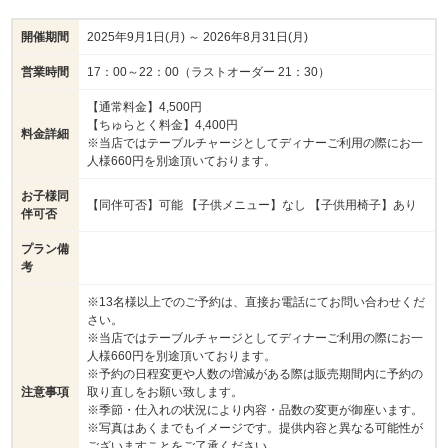
開催期間
2025年9月1日(月) ～ 2026年8月31日(月)
営業時間
17：00～22：00（ラストオーダー 21：30）
【通常料金】4,500円
【ちゅらとく料金】4,400円
料金詳細
※当店ではテーブルチャージとしてディナーご利用の際にお一
人様660円を別途頂いております。
お子様同
【同伴可否】可能 【子供メニュー】なし 【子供用椅子】あり
伴可否
プラン備
考
※13名様以上でのご予約は、直接お電話にてお問い合わせくだ
さい。
※当店ではテーブルチャージとしてディナーご利用の際にお一
人様660円を別途頂いております。
※予約の日程変更や人数の増減がある際は販売期間内に予約の
注意事項
取り直しをお願い致します。
※季節・仕入れの状況により内容・品数の変更が御座います。
※写真はあくまでもイメージです。提供内容と異なる可能性が
ございますことをご了承ください。