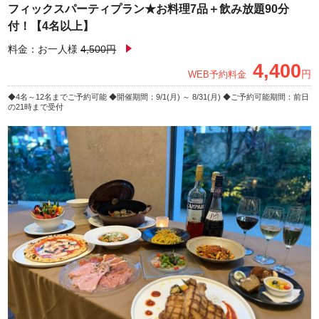
フィックスパーティプラン★お料理7品＋飲み放題90分
付！【4名以上】
料金：お一人様
4,500円
4,400
円
WEB予約料金
4名～12名までご予約可能
開催期間：9/1(月) ～ 8/31(月)
ご予約可能期間：前日
の21時まで受付