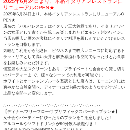
2025年6月24日より、本格イタリアンレストランに
リニューアルOPEN★
2025年6月24日より、本格イタリアンレストランにリニューアルO
PEN★
店名の「バルバレスコ」はイタリア三大銘柄であり、イタリアワイ
ンの女王として古くから親しみ楽しまれたピエモンテ州のワイン。
当店も幅広い層のお客様にイタリア料理を親しんでいただけるレス
トランを目指します。
気軽なご利用から記念日、ビジネスまで幅広いニーズに対応するト
ラットリアとして高い天井と解放感溢れる空間でゆったりとお食事
をお楽しみいただけます。
個室席や大型スクリーンもあり、プライベートな会食から貸し切り
のパーティーま で、様々なシーンでの利用が可能です。
ホワイトとオーシャンブルーを基調とした店内は、モーニングには
爽やかな自然空間へ、ディナーには沖縄の海のようなすがすがしい
上品な空間へと変化します。
∴‥∵‥∴‥∵‥∴‥∴‥∵‥∴‥∵‥∴∴‥∵‥∴‥∵‥
【ディナー/フリーフロー付 プリフィックスパーティプラン★】
女子会やパーティーにぴったりのプランをご用意しました！
アルコールやソフトドリンクが90分飲み放題付き！
※4名以上でのご予約限定となっております。