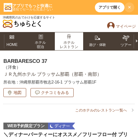
アプリでもっと快適に
×
アプリで開く
通知でセールも見逃さない
沖縄県民のおでかけを応援するサイト
マイページ
ホテル
ホテル
HOME
遊び・体験
ツアー
宿泊
レストラン
BARBARESCO 37
（洋食）
ＪＲ九州ホテル ブラッサム那覇（那覇・南部）
所在地：
沖縄県那覇市牧志2-16-1 ブラッサム那覇1F
地図
クチコミをみる
このホテルのレストラン一覧へ
WEB予約限定プラン
＼ディナーパーティーにオススメ／フリーフロー付 プリ