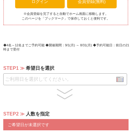
ログイン
会員登録(無料)
・オルトナーラ【季節野菜】
・バンビーノ【ベーコン、コーン、ホワイトソース】
・モンテローザ【生ハム、マスカルポーネ、トマトクリー
※会員登録を完了すると自動でホーム画面に移動します。
このページを「ブックマーク」で保存しておくと便利です。
ム】
●選べるパスタ 以下より1種類お選びいただけます。
・今週のおすすめパスタ
・トマトソースのスパゲッティ バジルペーストかけ
4名～12名までご予約可能
開催期間：9/1(月) ～ 8/31(月)
予約可能日：前日の21
時まで受付
・あさりとドライトマトのボンゴレ リングイネ
・生ハムとフーチバーのバターチーズソース タリアテッ
レ
STEP1
希望日を選択
・牛肉とバルバレスコのボロネーゼ タリアテッレ
●選べるメインディッシュ 以下より1種類お選びいただ
けます。
・沖縄地鶏のグリル バルサミコソース
・本日鮮魚のソテー
STEP2
人数を指定
●デザート 2種盛り合わせ
ご希望日が未選択です
【飲み放題メニュー】
※ラストオーダー90分制