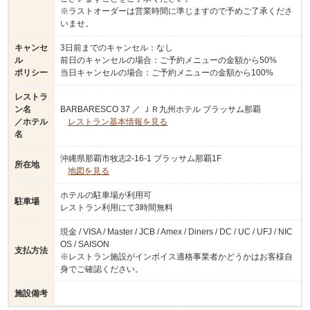
※ラストオーダーは営業時間に準じますので予めご了承くださ
いませ。
キャンセ
3日前までのキャンセル：なし
ル
前日のキャンセルの場合：ご予約メニューの金額から50%
ポリシー
当日キャンセルの場合：ご予約メニューの金額から100%
レストラ
ン名
BARBARESCO 37 ／ ＪＲ九州ホテル ブラッサム那覇
／ホテル
レストラン基本情報を見る
名
沖縄県那覇市牧志2-16-1 ブラッサム那覇1F
所在地
地図を見る
ホテルの駐車場が利用可
駐車場
レストラン利用にて3時間無料
現金 / VISA / Master / JCB / Amex / Diners / DC / UC / UFJ / NIC
OS / SAISON
支払方法
※レストラン施設がインボイス適格事業者かどうかはお客様自
身でご確認ください。
施設備考