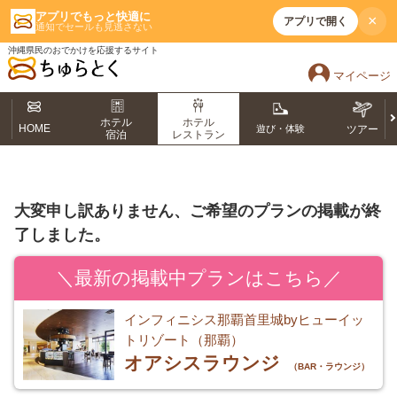
アプリでもっと快適に
×
アプリで開く
通知でセールも見逃さない
沖縄県民のおでかけを応援するサイト
マイページ
ホテル
ホテル
HOME
遊び・体験
ツアー
宿泊
レストラン
大変申し訳ありません、ご希望のプランの掲載が終
了しました。
＼最新の掲載中プランはこちら／
インフィニシス那覇首里城byヒューイッ
トリゾート（那覇）
オアシスラウンジ
（BAR・ラウンジ）