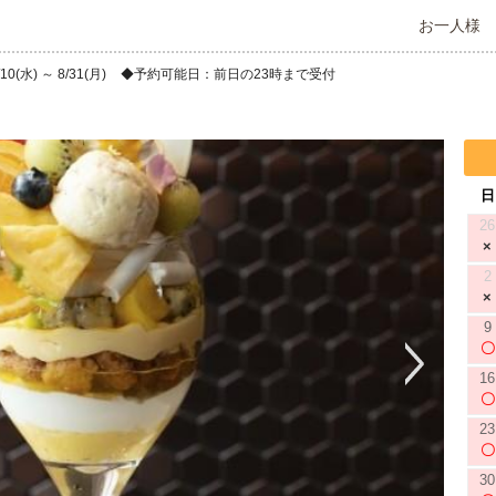
お一人様
(水) ～ 8/31(月)
予約可能日：前日の23時まで受付
日
26
2
9
16
23
30