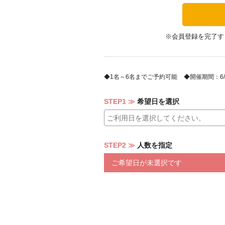
＊石垣牛ビーフとローストビーフのハ
＊アンガス牛サーロイングリル(180g)
＊海老のオリオンビールフリット
＊Kidsプレート
※会員登録を完了す
＊シーフードドリア
＊リーガロイヤルビーフカレー
＊黒糖ラムショコラ テリーヌ 沖縄
＊北谷ロイヤルパフェ
1名～6名までご予約可能
開催期間：6/10
STEP1
希望日を選択
※ご精算時はまとめてのご精算をお願
STEP2
人数を指定
ご希望日が未選択です