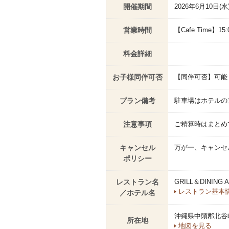
開催期間
2026年6月10日(水
営業時間
【Cafe Time】15:0
料金詳細
お子様同伴可否
【同伴可否】可能
プラン備考
駐車場はホテルの
注意事項
ご精算時はまとめ
キャンセル
万が一、キャンセ
ポリシー
レストラン名
GRILL＆DININ
レストラン基本
／ホテル名
沖縄県中頭郡北谷町
所在地
地図を見る