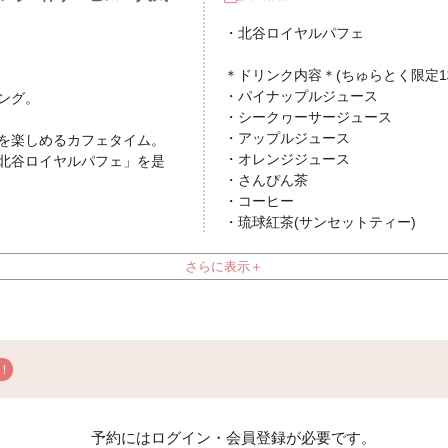
・北谷ロイヤルパフェ
＊ドリンク内容＊(ちゅらとく限定1
・パイナップルジュース
ング。
・シークヮーサージュース
・アップルジュース
を楽しめるカフェタイム。
・オレンジジュース
北谷ロイヤルパフェ」を是
・さんぴん茶
・コーヒー
・琉球紅茶(サンセットティー)
スいたします。
お楽しみください。
意もございます。
で、お気軽にスタッフへお
ペスカトーレ
予約にはログイン・会員登録が必要です。