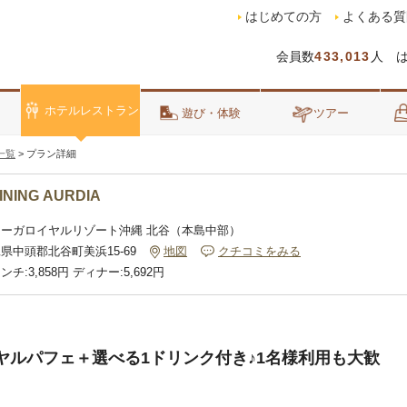
はじめての方
よくある質
会員数
433,013
人 
ホテルレストラン
泊
遊び・体験
ツアー
一覧
>
プラン詳細
INING AURDIA
リーガロイヤルリゾート沖縄 北谷（本島中部）
県中頭郡北谷町美浜15-69
地図
クチコミをみる
ンチ:3,858円 ディナー:5,692円
ヤルパフェ＋選べる1ドリンク付き♪1名様利用も大歓