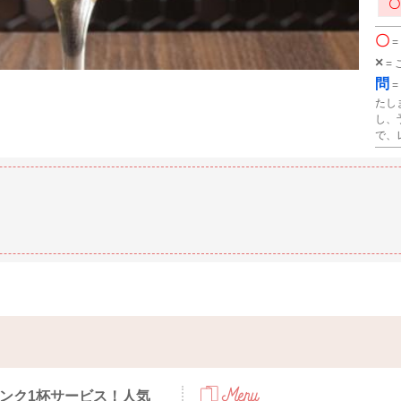
〇
=
×
=
問
=
たし
し、
で、
ンク1杯サービス！人気