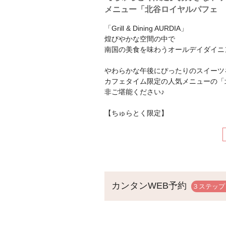
メニュー「北谷ロイヤルパフェ
「Grill & Dining AURDIA」
煌びやかな空間の中で
南国の美食を味わうオールデイダイニ
やわらかな午後にぴったりのスイーツ
カフェタイム限定の人気メニューの「
非ご堪能ください♪
【ちゅらとく限定】
ちゅらとく限定でドリンク1杯サービ
お食事とご一緒にお好きなお飲み物を
カフェタイムでは単品でお食事のご用
追加でご注文いただく事も可能ですの
申し付けください。
カンタンWEB予約
～お食事～(下記は一部商品です)
＊生ハムのクラシックシーザーサラダ
＊スパゲッティ・沖縄県産魚と魚介の