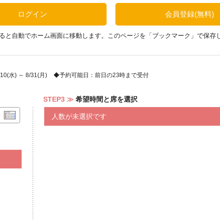
ンバーガー
ログイン
会員登録(無料)
ると自動でホーム画面に移動します。このページを「ブックマーク」で保存
県産黒糖ムース
(水) ～ 8/31(月)
予約可能日：前日の23時まで受付
STEP3
希望時間と席を選択
人数が未選択です
いいたします。