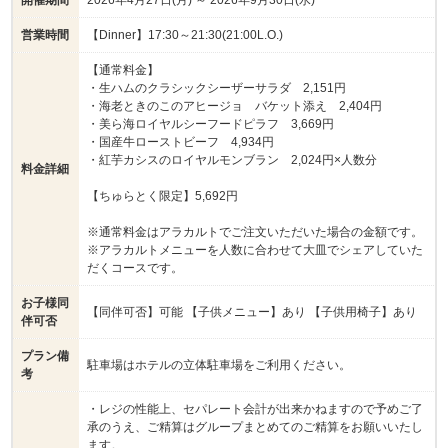
営業時間
【Dinner】17:30～21:30(21:00L.O.)
【通常料金】
・生ハムのクラシックシーザーサラダ 2,151円
・海老ときのこのアヒージョ バケット添え 2,404円
・美ら海ロイヤルシーフードピラフ 3,669円
・国産牛ローストビーフ 4,934円
・紅芋カシスのロイヤルモンブラン 2,024円×人数分
料金詳細
【ちゅらとく限定】5,692円
※通常料金はアラカルトでご注文いただいた場合の金額です。
※アラカルトメニューを人数に合わせて大皿でシェアしていた
だくコースです。
お子様同
【同伴可否】可能 【子供メニュー】あり 【子供用椅子】あり
伴可否
プラン備
駐車場はホテルの立体駐車場をご利用ください。
考
・レジの性能上、セパレート会計が出来かねますので予めご了
承のうえ、ご精算はグループまとめてのご精算をお願いいたし
ます。