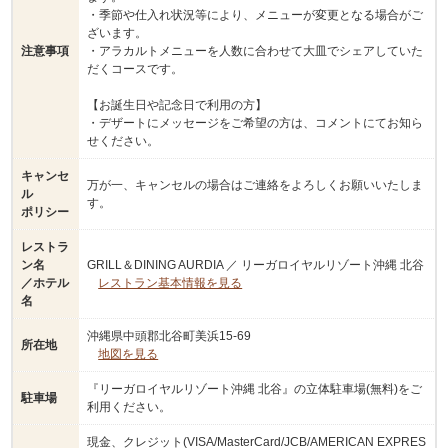
・季節や仕入れ状況等により、メニューが変更となる場合がご
ざいます。
注意事項
・アラカルトメニューを人数に合わせて大皿でシェアしていた
だくコースです。
【お誕生日や記念日で利用の方】
・デザートにメッセージをご希望の方は、コメントにてお知ら
せください。
キャンセ
万が一、キャンセルの場合はご連絡をよろしくお願いいたしま
ル
す。
ポリシー
レストラ
ン名
GRILL＆DINING AURDIA ／ リーガロイヤルリゾート沖縄 北谷
／ホテル
レストラン基本情報を見る
名
沖縄県中頭郡北谷町美浜15-69
所在地
地図を見る
『リーガロイヤルリゾート沖縄 北谷』の立体駐車場(無料)をご
駐車場
利用ください。
現金、クレジット(VISA/MasterCard/JCB/AMERICAN EXPRES