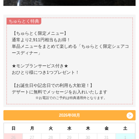
ちゅらとく特典
【ちゅらとく限定メニュー】
通常より2,911円相当もお得！
単品メニューをまとめて楽しめる「ちゅらとく限定シェアコ
ースディナー」
★モンブランサービス付き★
おひとり様につき1つプレゼント！
【お誕生日や記念日での利用も大歓迎！】
※お電話でのご予約は特典適用外となります。
2026年08月
日
月
火
水
木
金
土
26
27
28
29
30
31
1