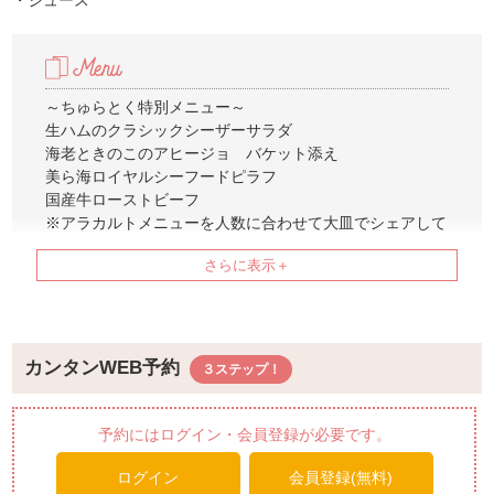
・ジュース
～ちゅらとく特別メニュー～
生ハムのクラシックシーザーサラダ
海老ときのこのアヒージョ バケット添え
美ら海ロイヤルシーフードピラフ
国産牛ローストビーフ
※アラカルトメニューを人数に合わせて大皿でシェアして
いただくコースです。
★デザートサービス★
“紅芋カシスのロイヤルモンブラン”
沖縄県産紅芋(ちゅら恋)を贅沢に使用。
中には黒糖の深みとカシスの酸味が重なり合うムースを使
カンタンWEB予約
用。
予約にはログイン・会員登録が必要です。
ログイン
会員登録(無料)