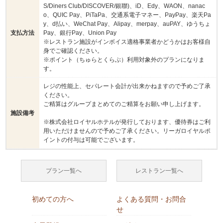
S/Diners Club/DISCOVER/銀聯)、iD、Edy、WAON、nanac
o、QUIC Pay、PiTaPa、交通系電子マネー、PayPay、楽天Pa
y、d払い、WeChat Pay、Alipay、merpay、auPAY、ゆうちょ
支払方法
Pay、銀行Pay、Union Pay
※レストラン施設がインボイス適格事業者かどうかはお客様自
身でご確認ください。
※ポイント（ちゅらとくらぶ）利用対象外のプランになりま
す。
レジの性能上、セパレート会計が出来かねますので予めご了承
ください。
ご精算はグループまとめてのご精算をお願い申し上げます。
施設備考
※株式会社ロイヤルホテルが発行しております、優待券はご利
用いただけませんので予めご了承ください。リーガロイヤルポ
イントの付与は可能でございます。
プラン一覧へ
レストラン一覧へ
初めての方へ
よくある質問・お問合
せ