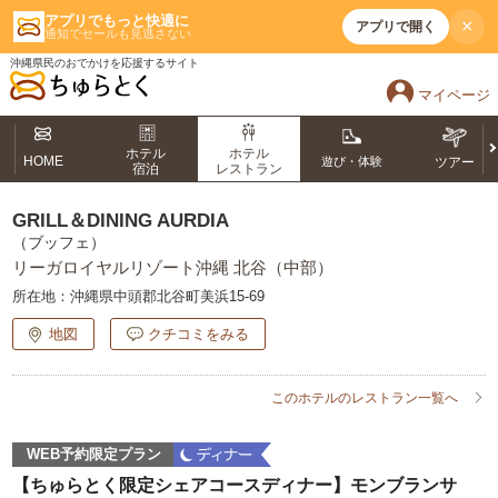
アプリでもっと快適に
×
アプリで開く
通知でセールも見逃さない
沖縄県民のおでかけを応援するサイト
マイページ
ホテル
ホテル
HOME
遊び・体験
ツアー
宿泊
レストラン
GRILL＆DINING AURDIA
（ブッフェ）
リーガロイヤルリゾート沖縄 北谷（中部）
所在地：
沖縄県中頭郡北谷町美浜15-69
地図
クチコミをみる
このホテルのレストラン一覧へ
WEB予約限定プラン
【ちゅらとく限定シェアコースディナー】モンブランサ