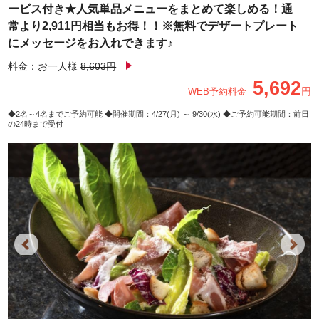
ービス付き★人気単品メニューをまとめて楽しめる！通
常より2,911円相当もお得！！※無料でデザートプレート
にメッセージをお入れできます♪
料金：お一人様
8,603円
5,692
円
WEB予約料金
2名～4名までご予約可能
開催期間：4/27(月) ～ 9/30(水)
ご予約可能期間：前日
の24時まで受付
Previous
Next